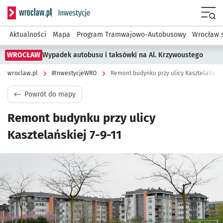
Serwis informacyjny wroclaw.pl podserwis: #InwestycjeWRO 
Menu
Aktualności
Mapa
Program Tramwajowo-Autobusowy
Wrocław 
WROCŁAW
Wypadek autobusu i taksówki na Al. Krzywoustego
wroclaw.pl
#InwestycjeWRO
Remont budynku przy ulicy Kasztelańskiej
Powrót do mapy
Remont budynku przy ulicy
Kasztelańskiej 7-9-11
Kliknij, aby powiększyć