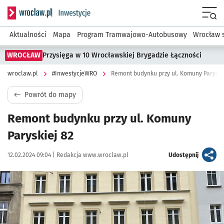
Serwis informacyjny wroclaw.pl podserwis: #InwestycjeWRO 
Menu
Aktualności
Mapa
Program Tramwajowo-Autobusowy
Wrocław 
WROCŁAW
Przysięga w 10 Wrocławskiej Brygadzie Łączności
wroclaw.pl
#InwestycjeWRO
Remont budynku przy ul. Komuny Paryski
Powrót do mapy
Remont budynku przy ul. Komuny
Paryskiej 82
Data publikacji:
Autor:
artykuł
12.02.2024 09:04 |
Redakcja www.wroclaw.pl
Udostępnij
Kliknij, aby powiększyć