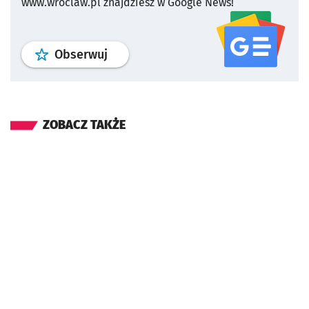
www.wroclaw.pl znajdziesz w Google News!
profil
google news
serwisu wroclaw
Obserwuj
ZOBACZ TAKŻE