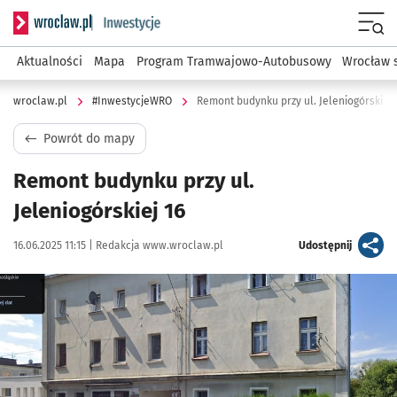
Serwis informacyjny wroclaw.pl podserwis: #InwestycjeWRO 
Menu
Aktualności
Mapa
Program Tramwajowo-Autobusowy
Wrocław 
wroclaw.pl
#InwestycjeWRO
Remont budynku przy ul. Jeleniogórskiej 
Powrót do mapy
Remont budynku przy ul.
Jeleniogórskiej 16
Data publikacji:
Autor:
artykuł
16.06.2025 11:15 |
Redakcja www.wroclaw.pl
Udostępnij
Kliknij, aby powiększyć