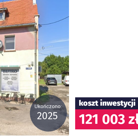
koszt inwestycji
Ukończono:
2025
121 003 z