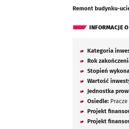
Remont budynku-uci
INFORMACJE O
Kategoria inwes
Rok zakończenia
Stopień wykona
Wartość inwesty
Jednostka prow
Osiedle:
Pracze
Projekt finans
Projekt finans