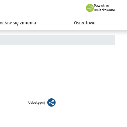
Powietrze
we Wrocławiu
InwestycjeWRO - miejskie inwestycje 2019-2032
umiarkowane
ocław się zmienia
Osiedlowe
artykuł
Udostępnij