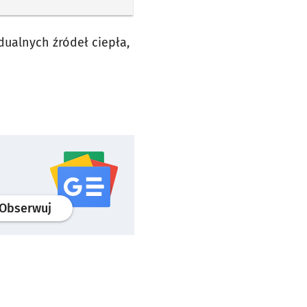
dualnych źródeł ciepła,
profil
google news
serwisu wroclaw.pl
Obserwuj