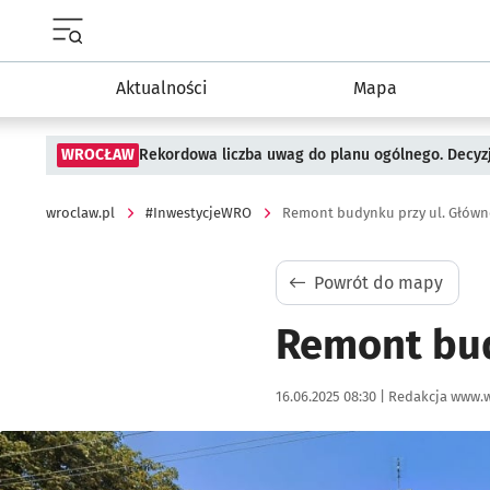
Menu główne portalu wroclaw.pl
Aktualności
Mapa
WROCŁAW
Rekordowa liczba uwag do planu ogólnego. Decyzj
wroclaw.pl
#InwestycjeWRO
Remont budynku przy ul. Główne
Powrót do mapy
Remont bud
Data publikacji:
Autor:
16.06.2025 08:30 |
Redakcja www.w
Kliknij, aby powiększyć