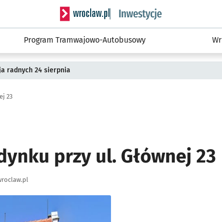
Serwis informacyjny wroclaw.pl podserwis: #
Program Tramwajowo-Autobusowy
Wr
a radnych 24 sierpnia
j 23
ynku przy ul. Głównej 23
roclaw.pl