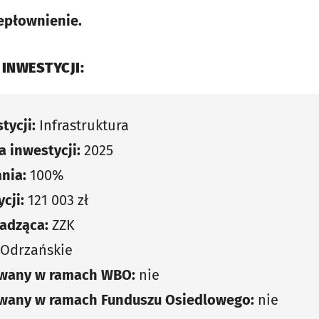
epłownienie.
 INWESTYCJI:
tycji:
Infrastruktura
 inwestycji:
2025
nia:
100%
cji:
121 003 zł
adząca:
ZZK
 Odrzańskie
owany w ramach WBO:
nie
owany w ramach Funduszu Osiedlowego:
nie