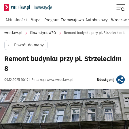
Serwis informacyjny wroclaw.pl podserwis: #InwestycjeWRO 
Menu
Aktualności
Mapa
Program Tramwajowo-Autobusowy
Wrocław 
wroclaw.pl
#InwestycjeWRO
Remont budynku przy pl. Strzeleckim 8
Powrót do mapy
Remont budynku przy pl. Strzeleckim
8
Data publikacji:
Autor:
artykuł
09.12.2025 10:19 |
Redakcja www.wroclaw.pl
Udostępnij
Kliknij, aby powiększyć