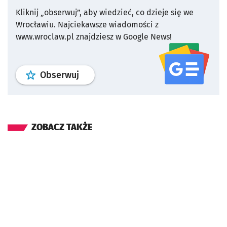
Kliknij „obserwuj”, aby wiedzieć, co dzieje się we
Wrocławiu.
Najciekawsze wiadomości z
www.wroclaw.pl znajdziesz w Google News!
profil
google news
serwisu wroclaw
Obserwuj
ZOBACZ TAKŻE