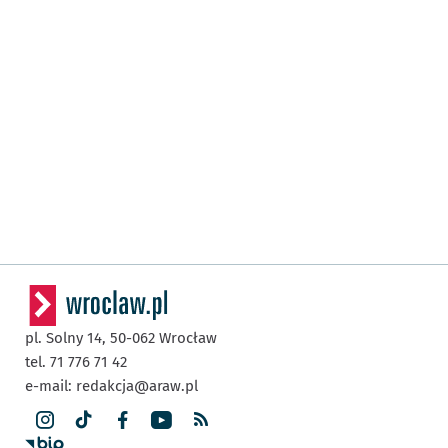
pl. Solny 14,
50-062
Wrocław
tel. 71 776 71 42
e-mail:
redakcja@araw.pl