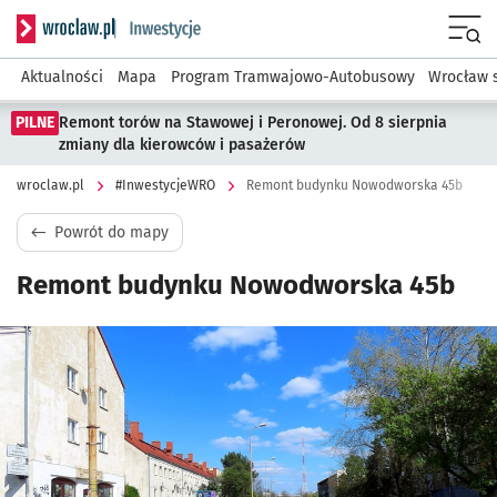
Serwis informacyjny wroclaw.pl podserwis: #InwestycjeWRO 
Menu
Aktualności
Mapa
Program Tramwajowo-Autobusowy
Wrocław 
PILNE
Remont torów na Stawowej i Peronowej. Od 8 sierpnia
zmiany dla kierowców i pasażerów
wroclaw.pl
#InwestycjeWRO
Remont budynku Nowodworska 45b
Powrót do mapy
Remont budynku Nowodworska 45b
Kliknij, aby powiększyć