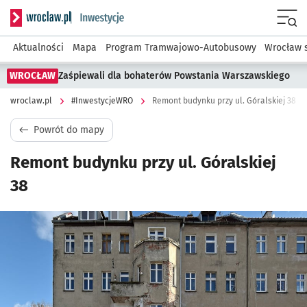
Serwis informacyjny wroclaw.pl podserwis: #InwestycjeWRO 
Menu
Aktualności
Mapa
Program Tramwajowo-Autobusowy
Wrocław 
WROCŁAW
Zaśpiewali dla bohaterów Powstania Warszawskiego
wroclaw.pl
#InwestycjeWRO
Remont budynku przy ul. Góralskiej 38
Powrót do mapy
Remont budynku przy ul. Góralskiej
38
Kliknij, aby powiększyć