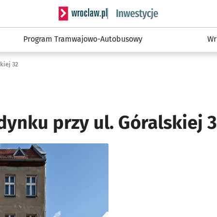
Serwis informacyjny wroclaw.pl podserwis: #
Program Tramwajowo-Autobusowy
Wr
kiej 32
ynku przy ul. Góralskiej 