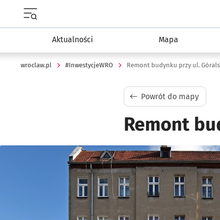
Menu główne portalu wroclaw.pl
Aktualności
Mapa
wroclaw.pl
#InwestycjeWRO
Remont budynku przy ul. Górals
Powrót do mapy
Remont bud
Kliknij, aby powiększyć