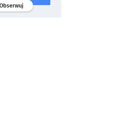
profil
google news
serwisu wroclaw.pl
Obserwuj