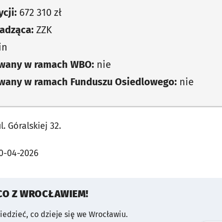
cji:
672 310 zł
adząca:
ZZK
in
owany w ramach WBO:
nie
owany w ramach Funduszu Osiedlowego:
nie
 Góralskiej 32.
0-04-2026
CO Z WROCŁAWIEM!
wiedzieć, co dzieje się we Wrocławiu.