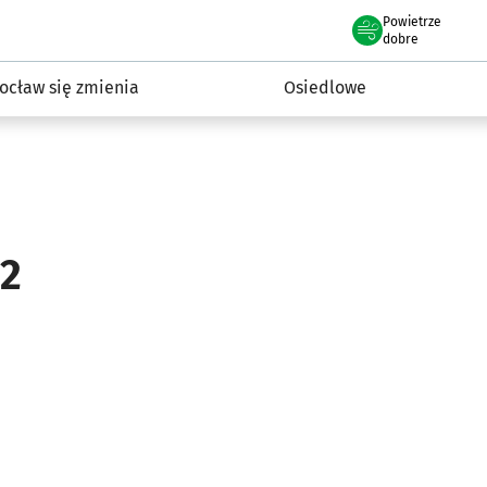
Powietrze
we Wrocławiu
InwestycjeWRO - miejskie inwestycje 2019-2032
dobre
ocław się zmienia
Osiedlowe
32