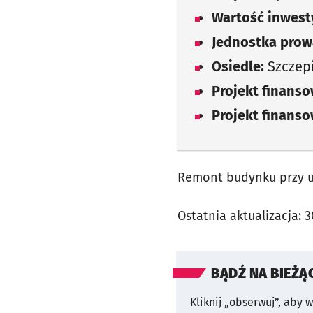
Wartość inwesty
Jednostka prow
Osiedle:
Szczep
Projekt finans
Projekt finans
Remont budynku przy ul.
Ostatnia aktualizacja:
3
BĄDŹ NA BIEŻĄ
Kliknij „obserwuj”, aby 