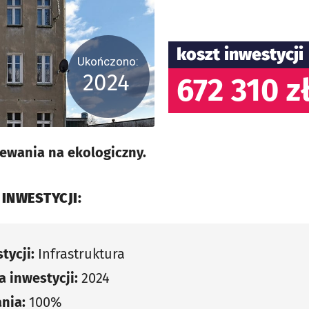
koszt inwestycji
Ukończono:
2024
672 310 z
ewania na ekologiczny.
 INWESTYCJI:
tycji:
Infrastruktura
 inwestycji:
2024
nia:
100%