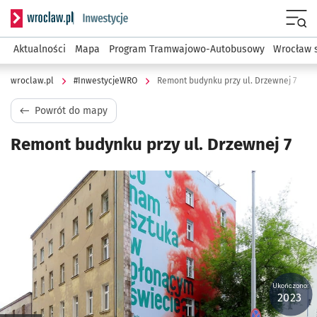
Serwis informacyjny wroclaw.pl podserwis: #InwestycjeWRO 
Menu
Aktualności
Mapa
Program Tramwajowo-Autobusowy
Wrocław 
wroclaw.pl
#InwestycjeWRO
Remont budynku przy ul. Drzewnej 7
Powrót do mapy
Remont budynku przy ul. Drzewnej 7
Kliknij, aby powiększyć
Ukończono:
2023