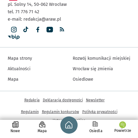
pl. Solny 14,
50-062
Wrocław
tel. 71 776 71 42
e-mail:
redakcja@araw.pl
Mapa strony
Rozwój komunikacji miejskiej
Aktualności
Wrocław się zmienia
Mapa
Osiedlowe
Inne informacje
Redakcja
Deklaracja dostępności
Newsletter
Regulamin
Regulamin konkursów
Polityka prywatności
Strona główna - wroclaw.pl
Ustawienia cookies
Powietrze
Nowe
Mapa
Osiedla
© Copyright 2005-2026, ARAW S.A., Gmina Wrocław