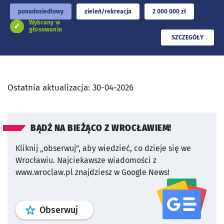
ponadosiedlowy
zieleń/rekreacja
2 000 000 zł
Wybrany w
głosowaniu
PRZECZYTAJ
SZCZEGÓŁY
Ostatnia aktualizacja:
30-04-2026
BĄDŹ NA BIEŻĄCO Z WROCŁAWIEM!
Kliknij „obserwuj”, aby wiedzieć, co dzieje się we
Wrocławiu.
Najciekawsze wiadomości z
www.wroclaw.pl znajdziesz w Google News!
profil
google news
serwisu wroclaw
Obserwuj