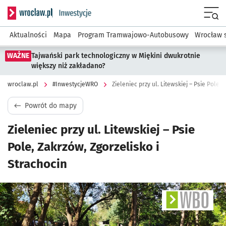
Serwis informacyjny wroclaw.pl podserwis: #InwestycjeWRO 
Menu
Aktualności
Mapa
Program Tramwajowo-Autobusowy
Wrocław 
WAŻNE
Tajwański park technologiczny w Miękini dwukrotnie
większy niż zakładano?
wroclaw.pl
#InwestycjeWRO
Zieleniec przy ul. Litewskiej – Psie Pole,
Powrót do mapy
Zieleniec przy ul. Litewskiej – Psie
Pole, Zakrzów, Zgorzelisko i
Strachocin