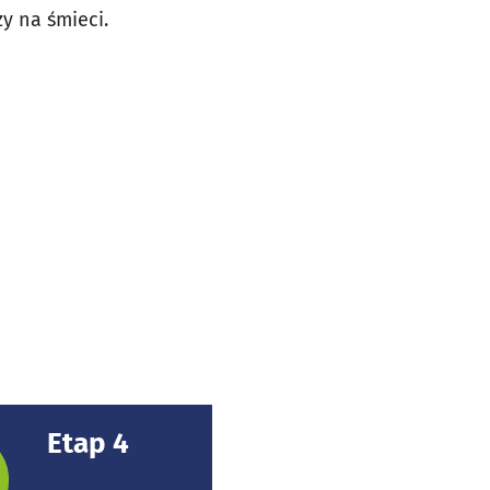
y na śmieci.
Etap 4
rojektu: