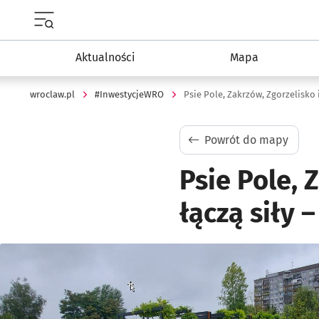
Menu główne portalu wroclaw.pl
Aktualności
Mapa
wroclaw.pl
#InwestycjeWRO
Psie Pole, Zakrzów, Zgorzelisko i
Powrót do mapy
Psie Pole, 
łączą siły 