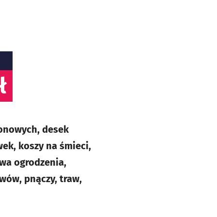
ł
tonowych, desek
ek, koszy na śmieci,
owa ogrodzenia,
wów, pnączy, traw,