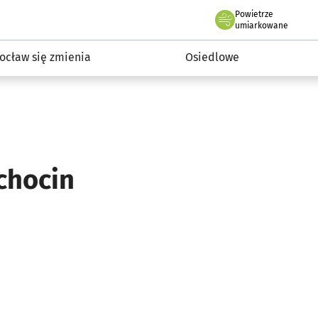
Powietrze
we Wrocławiu
InwestycjeWRO - miejskie inwestycje 2019-2032
umiarkowane
ocław się zmienia
Osiedlowe
achocin