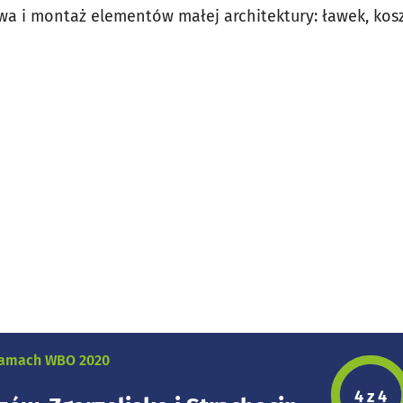
 i montaż elementów małej architektury: ławek, kosz
 ramach WBO 2020
Etap p
4 z 4