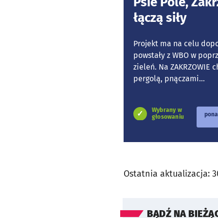
Psie Pole, Zakr
łączą siły
Projekt ma na celu dopo
powstały z WBO w poprz
zieleń. Na ZAKRZOWIE ch
pergolą, pnączami...
Wybrany w
pona
głosowaniu
Ostatnia aktualizacja:
3
BĄDŹ NA BIEŻĄ