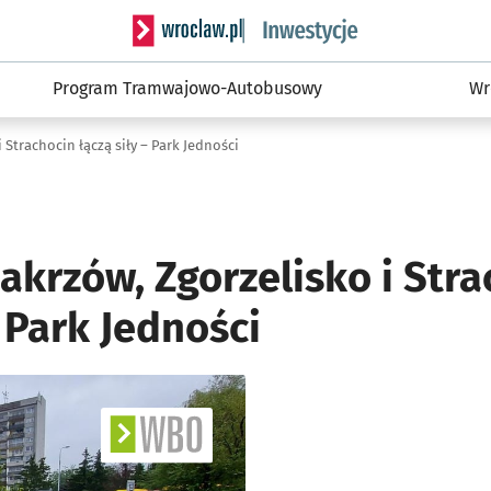
Serwis informacyjny wroclaw.pl podserwis: #
Program Tramwajowo-Autobusowy
Wr
 Strachocin łączą siły – Park Jedności
Zakrzów, Zgorzelisko i Str
– Park Jedności