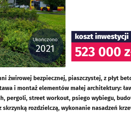
koszt inwestycji
Ukończono:
2021
523 000 z
i żwirowej bezpiecznej, piaszczystej, z płyt be
wa i montaż elementów małej architektury: ław
h, pergoli, street workout, psiego wybiegu, bud
 z skrzynką rozdzielczą, wykonanie nasadzeń krze