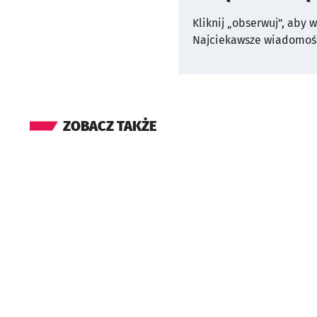
Kliknij „obserwuj”, aby 
Najciekawsze wiadomośc
ZOBACZ TAKŻE