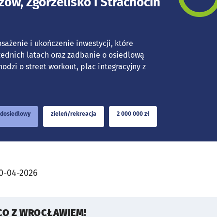
zów, Zgorzelisko i Strachocin
sażenie i ukończenie inwestycji, które
ednich latach oraz zadbanie o osiedlową
odzi o street workout, plac integracyjny z
dosiedlowy
zieleń/rekreacja
2 000 000 zł
0-04-2026
CO Z WROCŁAWIEM!