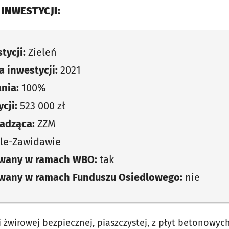
 INWESTYCJI:
tycji:
Zieleń
 inwestycji:
2021
nia:
100%
cji:
523 000 zł
adząca:
ZZM
le-Zawidawie
owany w ramach WBO:
tak
owany w ramach Funduszu Osiedlowego:
nie
żwirowej bezpiecznej, piaszczystej, z płyt betonowyc