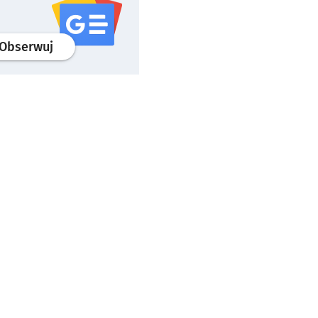
profil
google news
serwisu wroclaw.pl
Obserwuj