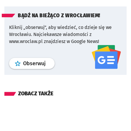
BĄDŹ NA BIEŻĄCO Z WROCŁAWIEM!
Kliknij „obserwuj”, aby wiedzieć, co dzieje się we
Wrocławiu.
Najciekawsze wiadomości z
www.wroclaw.pl znajdziesz w Google News!
profil
google news
serwisu wroclaw
Obserwuj
ZOBACZ TAKŻE