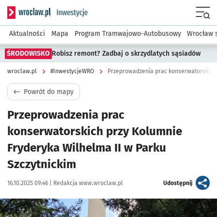
Serwis informacyjny wroclaw.pl podserwis: #InwestycjeWRO 
Menu
Aktualności
Mapa
Program Tramwajowo-Autobusowy
Wrocław 
ŚRODOWISKO
Robisz remont? Zadbaj o skrzydlatych sąsiadów
wroclaw.pl
#InwestycjeWRO
Powrót do mapy
Przeprowadzenia prac
konserwatorskich przy Kolumnie
Fryderyka Wilhelma II w Parku
Szczytnickim
Data publikacji:
Autor:
artykuł
16.10.2025 09:46 |
Redakcja www.wroclaw.pl
Udostępnij
Kliknij, aby powiększyć