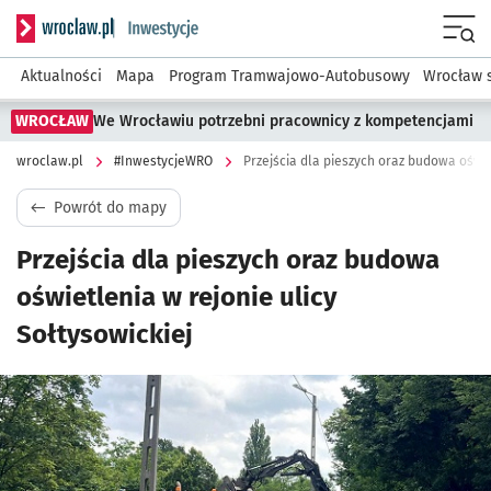
Serwis informacyjny wroclaw.pl podserwis: #InwestycjeWRO 
Menu
Aktualności
Mapa
Program Tramwajowo-Autobusowy
Wrocław 
WROCŁAW
We Wrocławiu potrzebni pracownicy z kompetencjami
wroclaw.pl
#InwestycjeWRO
Przejścia dla pieszych oraz budowa oświe
Powrót do mapy
Przejścia dla pieszych oraz budowa
oświetlenia w rejonie ulicy
Sołtysowickiej
Kliknij, aby powiększyć