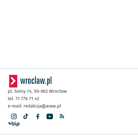
pl. Solny 14,
50-062
Wrocław
tel. 71 776 71 42
e-mail:
redakcja@araw.pl