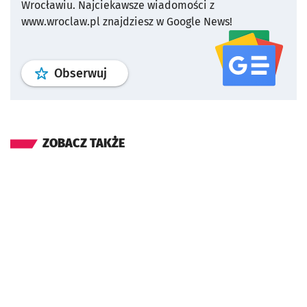
Wrocławiu.
Najciekawsze wiadomości z
www.wroclaw.pl znajdziesz w Google News!
profil
google news
serwisu wroclaw
Obserwuj
ZOBACZ TAKŻE