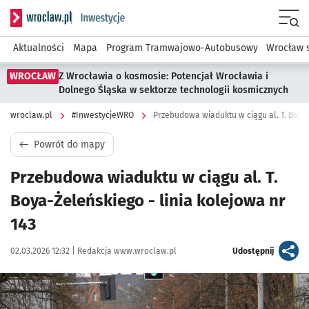
Serwis informacyjny wroclaw.pl podserwis: #InwestycjeWRO 
Menu
Aktualności
Mapa
Program Tramwajowo-Autobusowy
Wrocław 
WROCŁAW
Z Wrocławia o kosmosie: Potencjał Wrocławia i
Dolnego Śląska w sektorze technologii kosmicznych
wroclaw.pl
#InwestycjeWRO
Przebudowa wiaduktu w ciągu al. T. Boya-
Powrót do mapy
Przebudowa wiaduktu w ciągu al. T.
Boya-Żeleńskiego - linia kolejowa nr
143
Data publikacji:
Autor:
artykuł
02.03.2026 12:32 |
Redakcja www.wroclaw.pl
Udostępnij
Kliknij, aby powiększyć