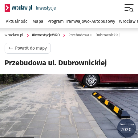
Serwis informacyjny wroclaw.pl podserwis: #InwestycjeWRO 
Menu
Aktualności
Mapa
Program Tramwajowo-Autobusowy
Wrocław 
wroclaw.pl
#InwestycjeWRO
Przebudowa ul. Dubrownickiej
Powrót do mapy
Przebudowa ul. Dubrownickiej
Kliknij, aby powiększyć
Ukończono:
2020