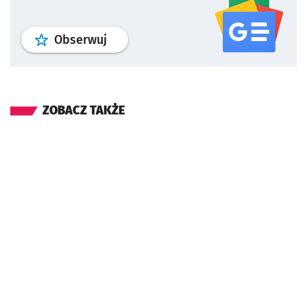
profil
google news
serwisu wroclaw
Obserwuj
ZOBACZ TAKŻE