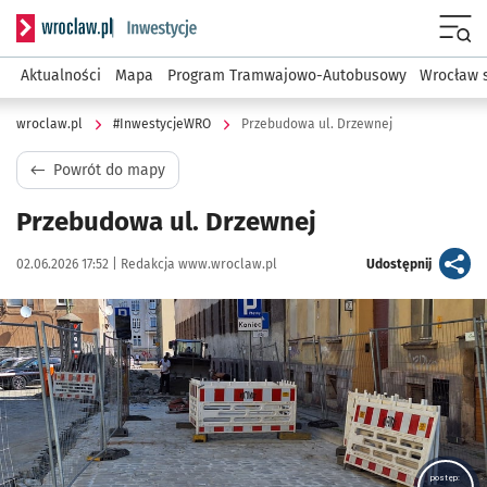
Serwis informacyjny wroclaw.pl podserwis: #InwestycjeWRO 
Menu
Aktualności
Mapa
Program Tramwajowo-Autobusowy
Wrocław 
wroclaw.pl
#InwestycjeWRO
Przebudowa ul. Drzewnej
Powrót do mapy
Przebudowa ul. Drzewnej
Data publikacji:
Autor:
artykuł
02.06.2026 17:52 |
Redakcja www.wroclaw.pl
Udostępnij
Kliknij, aby powiększyć
postęp: