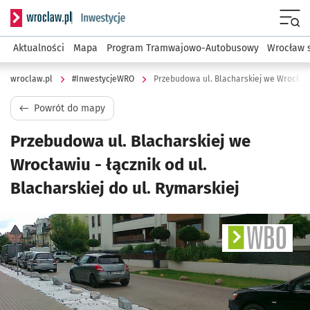
Serwis informacyjny wroclaw.pl podserwis: #InwestycjeWRO 
Menu
Aktualności
Mapa
Program Tramwajowo-Autobusowy
Wrocław 
wroclaw.pl
#InwestycjeWRO
Powrót do mapy
Przebudowa ul. Blacharskiej we
Wrocławiu - łącznik od ul.
Blacharskiej do ul. Rymarskiej