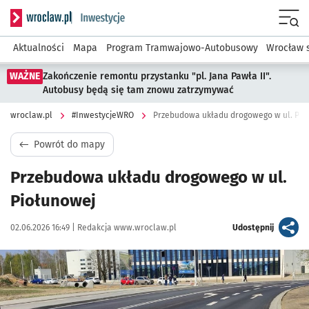
Serwis informacyjny wroclaw.pl podserwis: #InwestycjeWRO 
Menu
Aktualności
Mapa
Program Tramwajowo-Autobusowy
Wrocław 
WAŻNE
Zakończenie remontu przystanku "pl. Jana Pawła II".
Autobusy będą się tam znowu zatrzymywać
wroclaw.pl
#InwestycjeWRO
Przebudowa układu drogowego w ul. Pio
Powrót do mapy
Przebudowa układu drogowego w ul.
Piołunowej
Data publikacji:
Autor:
artykuł
02.06.2026 16:49 |
Redakcja www.wroclaw.pl
Udostępnij
Kliknij, aby powiększyć