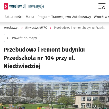
Serwis informacyjny wroclaw.pl podserwis: #InwestycjeWRO 
Menu
Aktualności
Mapa
Program Tramwajowo-Autobusowy
Wrocław 
wroclaw.pl
#InwestycjeWRO
Przebudowa i remont budynku Przedszkola
Powrót do mapy
Przebudowa i remont budynku
Przedszkola nr 104 przy ul.
Niedźwiedziej
Kliknij, aby powiększyć