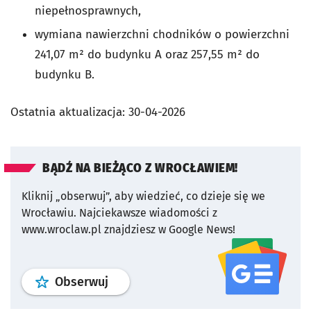
niepełnosprawnych,
wymiana nawierzchni chodników o powierzchni
241,07 m² do budynku A oraz 257,55 m² do
budynku B.
Ostatnia aktualizacja:
30-04-2026
BĄDŹ NA BIEŻĄCO Z WROCŁAWIEM!
Kliknij „obserwuj”, aby wiedzieć, co dzieje się we
Wrocławiu.
Najciekawsze wiadomości z
www.wroclaw.pl znajdziesz w Google News!
profil
google news
serwisu wroclaw
Obserwuj