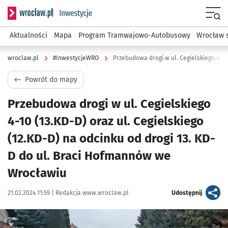
Serwis informacyjny wroclaw.pl podserwis: #InwestycjeWRO 
Menu
Aktualności
Mapa
Program Tramwajowo-Autobusowy
Wrocław 
wroclaw.pl
#InwestycjeWRO
Powrót do mapy
Przebudowa drogi w ul. Cegielskiego
4-10 (13.KD-D) oraz ul. Cegielskiego
(12.KD-D) na odcinku od drogi 13. KD-
D do ul. Braci Hofmannów we
Wrocławiu
Data publikacji:
Autor:
artykuł
21.02.2024 11:59 |
Redakcja www.wroclaw.pl
Udostępnij
Kliknij, aby powiększyć