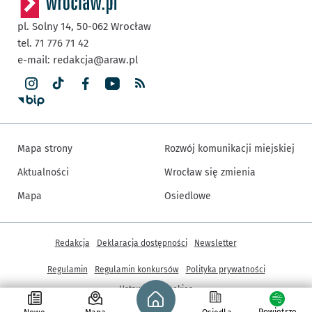
pl. Solny 14,
50-062
Wrocław
tel. 71 776 71 42
e-mail:
redakcja@araw.pl
Mapa strony
Rozwój komunikacji miejskiej
Aktualności
Wrocław się zmienia
Mapa
Osiedlowe
Inne informacje
Redakcja
Deklaracja dostępności
Newsletter
Regulamin
Regulamin konkursów
Polityka prywatności
Strona główna - wroclaw.pl
Ustawienia cookies