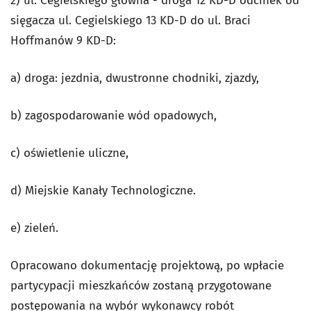
2) ul. Cegielskiego główna - droga 12 KD-D odcinek od
sięgacza ul. Cegielskiego 13 KD-D do ul. Braci
Hoffmanów 9 KD-D:
a) droga: jezdnia, dwustronne chodniki, zjazdy,
b) zagospodarowanie wód opadowych,
c) oświetlenie uliczne,
d) Miejskie Kanały Technologiczne.
e) zieleń.
Opracowano dokumentację projektową, po wpłacie
partycypacji mieszkańców zostaną przygotowane
postępowania na wybór wykonawcy robót