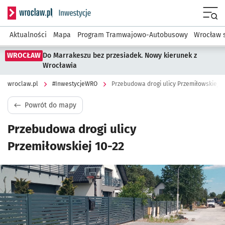
Serwis informacyjny wroclaw.pl podserwis: #InwestycjeWRO 
Menu
Aktualności
Mapa
Program Tramwajowo-Autobusowy
Wrocław 
WROCŁAW
Do Marrakeszu bez przesiadek. Nowy kierunek z
Wrocławia
wroclaw.pl
#InwestycjeWRO
Przebudowa drogi ulicy Przemiłowskiej 1
Powrót do mapy
Przebudowa drogi ulicy
Przemiłowskiej 10-22
Kliknij, aby powiększyć