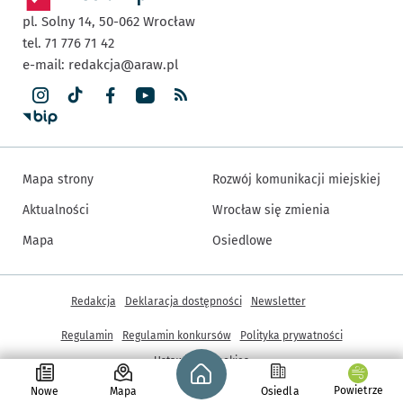
pl. Solny 14,
50-062
Wrocław
tel. 71 776 71 42
e-mail:
redakcja@araw.pl
Mapa strony
Rozwój komunikacji miejskiej
Aktualności
Wrocław się zmienia
Mapa
Osiedlowe
Inne informacje
Redakcja
Deklaracja dostępności
Newsletter
Regulamin
Regulamin konkursów
Polityka prywatności
Strona główna - wroclaw.pl
Ustawienia cookies
Powietrze
Nowe
Mapa
Osiedla
© Copyright 2005-2026, ARAW S.A., Gmina Wrocław