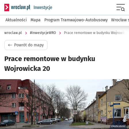
Serwis informacyjny wroclaw.pl podserwis: #InwestycjeWRO 
Menu
Aktualności
Mapa
Program Tramwajowo-Autobusowy
Wrocław 
wroclaw.pl
#InwestycjeWRO
Prace remontowe w budynku Wojrowicka
Powrót do mapy
Prace remontowe w budynku
Wojrowicka 20
Kliknij, aby powiększyć
Ukończono: