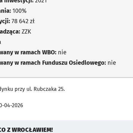
 inwestycji:
2021
nia:
100%
cji:
78 642 zł
adząca:
ZZK
a
owany w ramach WBO:
nie
owany w ramach Funduszu Osiedlowego:
nie
nku przy ul. Rubczaka 25.
0-04-2026
CO Z WROCŁAWIEM!