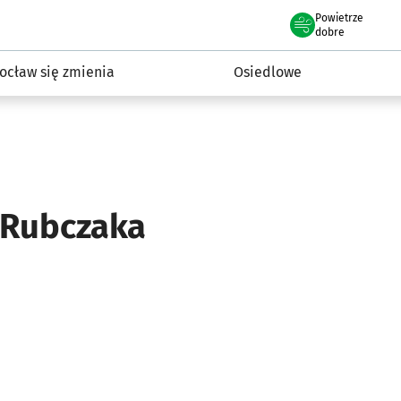
Powietrze
we Wrocławiu
InwestycjeWRO - miejskie inwestycje 2019-2032
dobre
ocław się zmienia
Osiedlowe
 Rubczaka