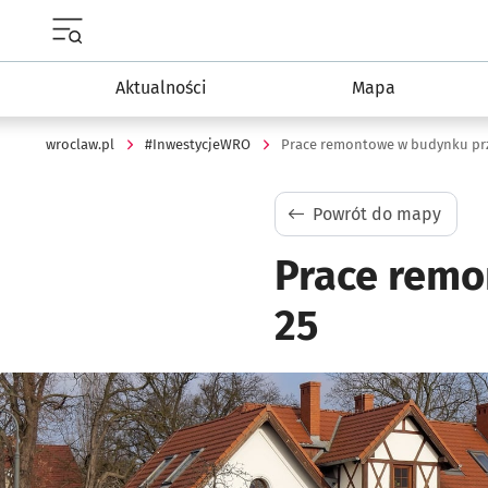
Menu główne portalu wroclaw.pl
Aktualności
Mapa
wroclaw.pl
#InwestycjeWRO
Prace remontowe w budynku prz
Powrót do mapy
Prace remo
25
Kliknij, aby powiększyć