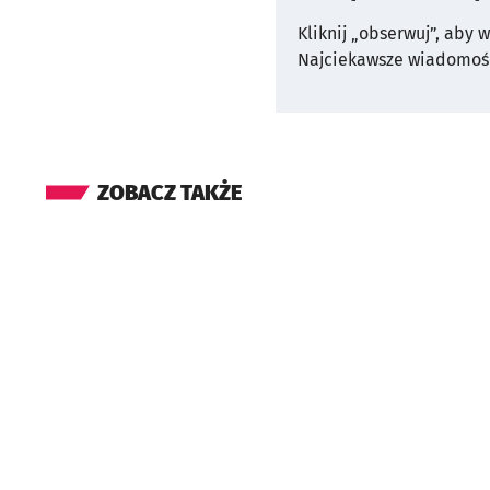
Kliknij „obserwuj”, aby 
Najciekawsze wiadomośc
ZOBACZ TAKŻE