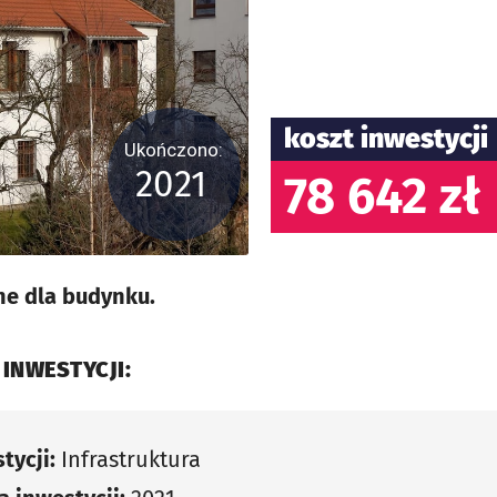
koszt inwestycji
Ukończono:
2021
78 642 zł
ne dla budynku.
 INWESTYCJI:
tycji:
Infrastruktura