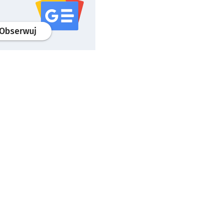
profil
google news
serwisu wroclaw.pl
Obserwuj