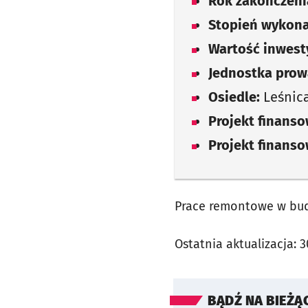
Rok zakończenia
Stopień wykona
Wartość inwesty
Jednostka prow
Osiedle:
Leśnic
Projekt finans
Projekt finans
Prace remontowe w budy
Ostatnia aktualizacja:
3
BĄDŹ NA BIEŻĄ