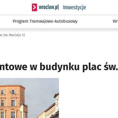
Serwis informacyjny wroclaw.pl podserwis: #
Program Tramwajowo-Autobusowy
Wr
 św. Macieja 12
ntowe w budynku plac św.