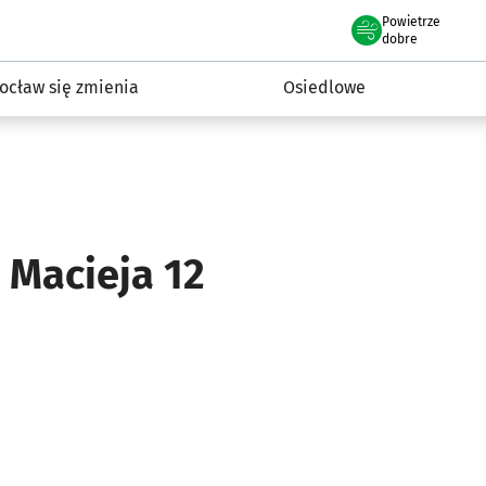
Powietrze
we Wrocławiu
InwestycjeWRO - miejskie inwestycje 2019-2032
dobre
ocław się zmienia
Osiedlowe
 Macieja 12