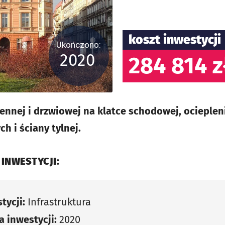
koszt inwestycji
Ukończono:
2020
284 814 z
ennej i drzwiowej na klatce schodowej, ocieplen
h i ściany tylnej.
 INWESTYCJI:
tycji:
Infrastruktura
 inwestycji:
2020