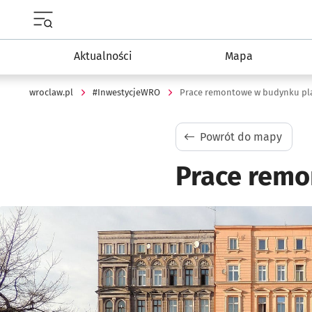
Menu główne portalu wroclaw.pl
Aktualności
Mapa
wroclaw.pl
#InwestycjeWRO
Prace remontowe w budynku plac
Powrót do mapy
Prace remo
Kliknij, aby powiększyć