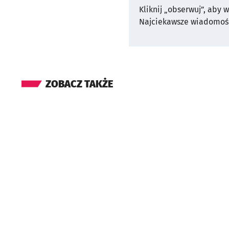
Kliknij „obserwuj”, aby 
Najciekawsze wiadomośc
ZOBACZ TAKŻE