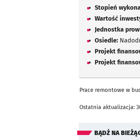
Stopień wykona
Wartość inwesty
Jednostka prow
Osiedle:
Nadod
Projekt finans
Projekt finans
Prace remontowe w budy
Ostatnia aktualizacja:
3
BĄDŹ NA BIEŻĄ