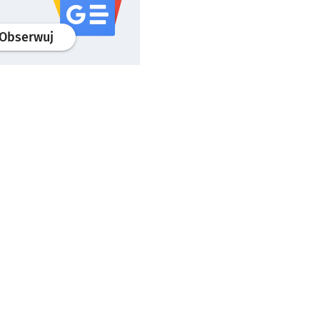
profil
google news
serwisu wroclaw.pl
Obserwuj