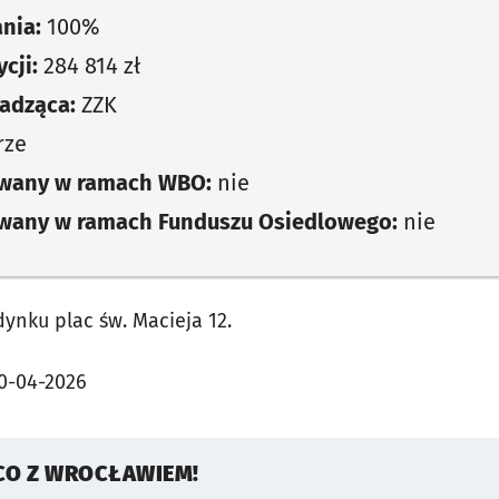
nia:
100%
cji:
284 814 zł
adząca:
ZZK
rze
owany w ramach WBO:
nie
owany w ramach Funduszu Osiedlowego:
nie
nku plac św. Macieja 12.
0-04-2026
CO Z WROCŁAWIEM!