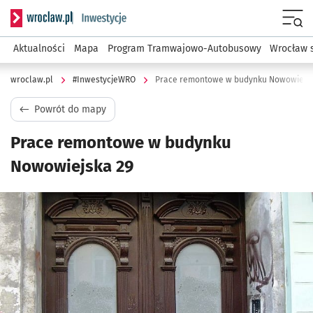
Serwis informacyjny wroclaw.pl podserwis: #InwestycjeWRO 
Menu
Aktualności
Mapa
Program Tramwajowo-Autobusowy
Wrocław 
wroclaw.pl
#InwestycjeWRO
Prace remontowe w budynku Nowowiejsk
Powrót do mapy
Prace remontowe w budynku
Nowowiejska 29
Kliknij, aby powiększyć