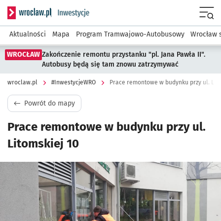
Serwis informacyjny wroclaw.pl podserwis: #InwestycjeWRO 
Menu
Aktualności
Mapa
Program Tramwajowo-Autobusowy
Wrocław 
WROCŁAW
Zakończenie remontu przystanku "pl. Jana Pawła II".
Autobusy będą się tam znowu zatrzymywać
wroclaw.pl
#InwestycjeWRO
Prace remontowe w budynku przy ul. Lito
Powrót do mapy
Prace remontowe w budynku przy ul.
Litomskiej 10
Kliknij, aby powiększyć