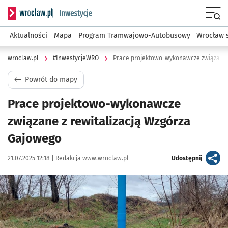
Serwis informacyjny wroclaw.pl podserwis: #InwestycjeWRO 
Menu
Aktualności
Mapa
Program Tramwajowo-Autobusowy
Wrocław 
wroclaw.pl
#InwestycjeWRO
Prace projektowo-wykonawcze związane z
Powrót do mapy
Prace projektowo-wykonawcze
związane z rewitalizacją Wzgórza
Gajowego
Data publikacji:
Autor:
artykuł
21.07.2025 12:18 |
Redakcja www.wroclaw.pl
Udostępnij
Kliknij, aby powiększyć