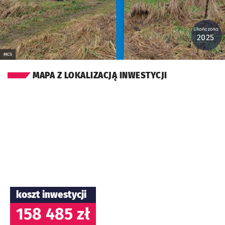
Ukończono:
2025
MCS
MAPA Z LOKALIZACJĄ INWESTYCJI
koszt inwestycji
158 485 zł