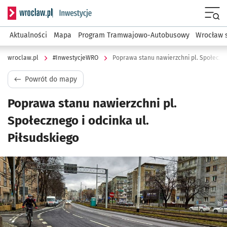
Serwis informacyjny wroclaw.pl podserwis: #InwestycjeWRO 
Menu
Aktualności
Mapa
Program Tramwajowo-Autobusowy
Wrocław 
wroclaw.pl
#InwestycjeWRO
Poprawa stanu nawierzchni pl. Społeczneg
Powrót do mapy
Poprawa stanu nawierzchni pl.
Społecznego i odcinka ul.
Piłsudskiego
Kliknij, aby powiększyć