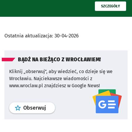
PRZECZYTAJ
SZCZEGÓŁY
Ostatnia aktualizacja:
30-04-2026
BĄDŹ NA BIEŻĄCO Z WROCŁAWIEM!
Kliknij „obserwuj”, aby wiedzieć, co dzieje się we
Wrocławiu.
Najciekawsze wiadomości z
www.wroclaw.pl znajdziesz w Google News!
profil
google news
serwisu wroclaw
Obserwuj