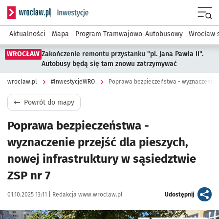
Serwis informacyjny wroclaw.pl podserwis: #InwestycjeWRO 
Menu
Aktualności
Mapa
Program Tramwajowo-Autobusowy
Wrocław 
WROCŁAW
Zakończenie remontu przystanku "pl. Jana Pawła II".
Autobusy będą się tam znowu zatrzymywać
wroclaw.pl
#InwestycjeWRO
Powrót do mapy
Poprawa bezpieczeństwa -
wyznaczenie przejść dla pieszych,
nowej infrastruktury w sąsiedztwie
ZSP nr 7
Data publikacji:
Autor:
artykuł
01.10.2025 13:11 |
Redakcja www.wroclaw.pl
Udostępnij
Kliknij, aby powiększyć