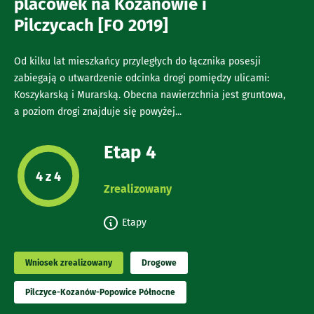
placówek na Kozanowie i
Pilczycach [FO 2019]
Od kilku lat mieszkańcy przyległych do łącznika posesji
zabiegają o utwardzenie odcinka drogi pomiędzy ulicami:
Koszykarską i Murarską. Obecna nawierzchnia jest gruntowa,
a poziom drogi znajduje się powyżej...
Etap 4
Etap projektu:
4 z 4
Zrealizowany
Etapy
Wniosek zrealizowany
Drogowe
Pilczyce-Kozanów-Popowice Północne