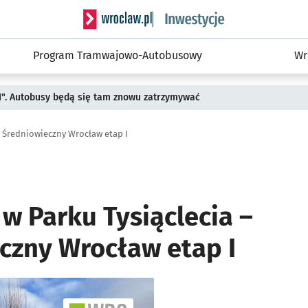
Serwis informacyjny wroclaw.pl podserwis: #
Program Tramwajowo-Autobusowy
Wr
II". Autobusy będą się tam znowu zatrzymywać
– Średniowieczny Wrocław etap I
w Parku Tysiąclecia –
czny Wrocław etap I