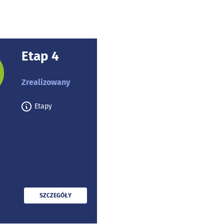
Etap 4
rojektu:
Zrealizowany
Etapy
PRZECZYTAJ
SZCZEGÓŁY