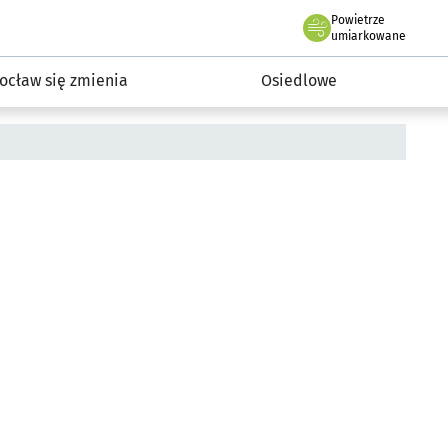
Powietrze
we Wrocławiu
InwestycjeWRO - miejskie inwestycje 2019-2032
umiarkowane
ocław się zmienia
Osiedlowe