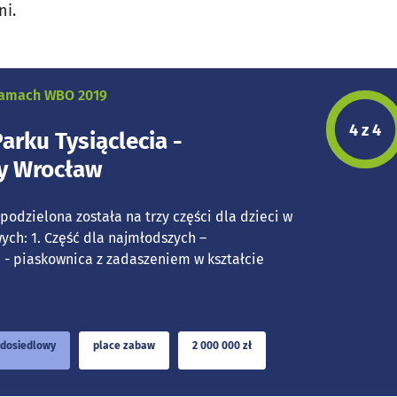
ni.
 ramach WBO 2019
Etap p
4 z 4
arku Tysiąclecia -
y Wrocław
odzielona została na trzy części dla dzieci w
ch: 1. Część dla najmłodszych –
 - piaskownica z zadaszeniem w kształcie
dosiedlowy
place zabaw
2 000 000 zł