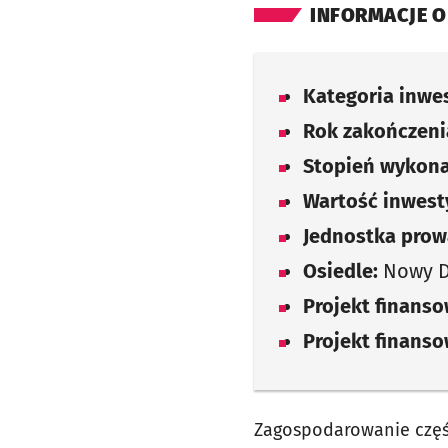
INFORMACJE O
Kategoria inwes
Rok zakończenia
Stopień wykona
Wartość inwesty
Jednostka prow
Osiedle:
Nowy 
Projekt finans
Projekt finans
Zagospodarowanie częśc