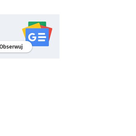
profil
google news
serwisu wroclaw.pl
Obserwuj