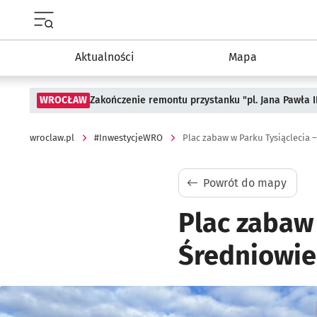
Menu główne portalu wroclaw.pl
Aktualności
Mapa
WROCŁAW
Zakończenie remontu przystanku "pl. Jana Pawła 
wroclaw.pl
#InwestycjeWRO
Plac zabaw w Parku Tysiąclecia 
Powrót do mapy
Plac zabaw 
Średniowie