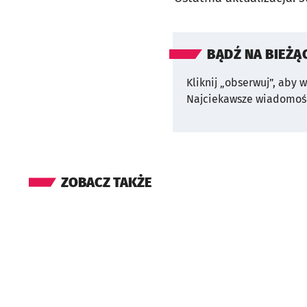
BĄDŹ NA BIEŻĄ
Kliknij „obserwuj”, aby 
Najciekawsze wiadomośc
ZOBACZ TAKŻE