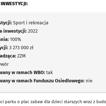
 INWESTYCJI:
tycji:
Sport i rekreacja
 inwestycji:
2022
nia:
100%
cji:
3 273 000 zł
adząca:
ZZM
Dwór
owany w ramach WBO:
tak
owany w ramach Funduszu Osiedlowego:
nie
i parku o plac zabaw dla dzieci starszych wraz z bu