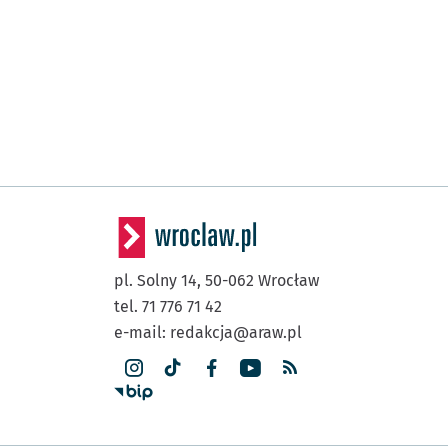
pl. Solny 14,
50-062
Wrocław
tel. 71 776 71 42
e-mail:
redakcja@araw.pl