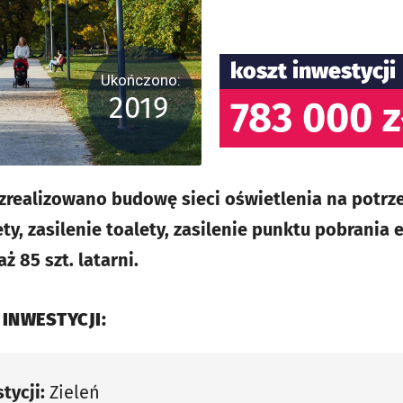
koszt inwestycji
Ukończono:
2019
783 000 z
zrealizowano budowę sieci oświetlenia na potrze
ety, zasilenie toalety, zasilenie punktu pobrania 
 85 szt. latarni.
 INWESTYCJI:
tycji:
Zieleń