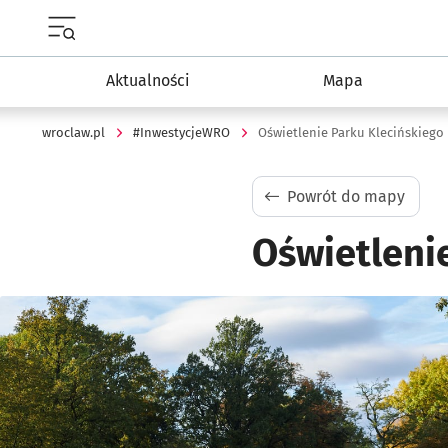
Menu główne portalu wroclaw.pl
Aktualności
Mapa
wroclaw.pl
#InwestycjeWRO
Oświetlenie Parku Klecińskiego
Powrót do mapy
Oświetleni