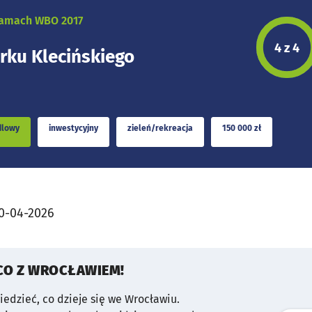
 ramach WBO 2017
Etap p
4 z 4
rku Klecińskiego
dlowy
inwestycyjny
zieleń/rekreacja
150 000 zł
0-04-2026
CO Z WROCŁAWIEM!
wiedzieć, co dzieje się we Wrocławiu.