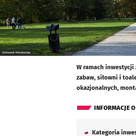
Oleksandr Poliakovsky
W ramach inwestycji 
zabaw, siłowni i toal
okazjonalnych, montaż
INFORMACJE O
Kategoria inwes