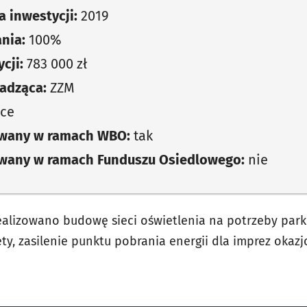
 inwestycji:
2019
nia:
100%
cji:
783 000 zł
adząca:
ZZM
ice
owany w ramach WBO:
tak
owany w ramach Funduszu Osiedlowego:
nie
ealizowano budowę sieci oświetlenia na potrzeby parku
alety, zasilenie punktu pobrania energii dla imprez oka