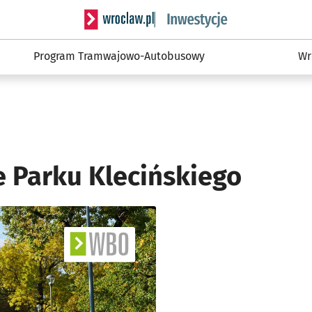
Serwis informacyjny wroclaw.pl podserwis: #
Program Tramwajowo-Autobusowy
Wr
e Parku Klecińskiego