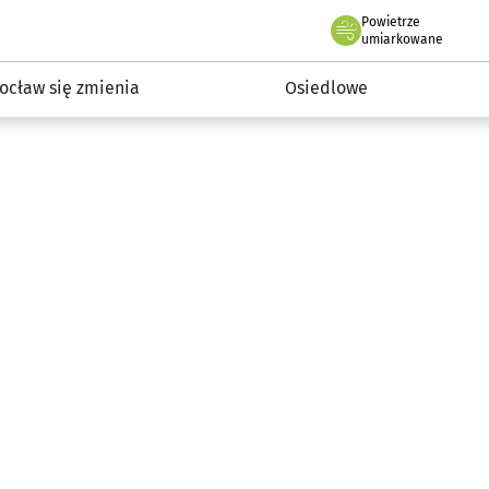
Powietrze
we Wrocławiu
InwestycjeWRO - miejskie inwestycje 2019-2032
umiarkowane
ocław się zmienia
Osiedlowe