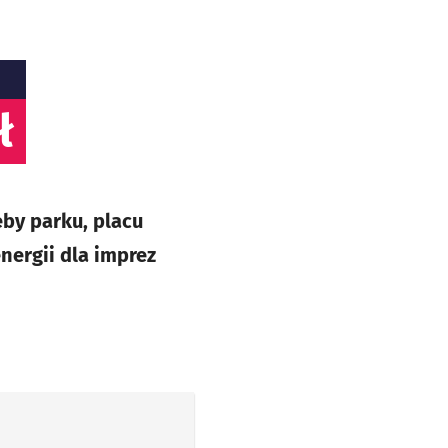
ł
by parku, placu
energii dla imprez