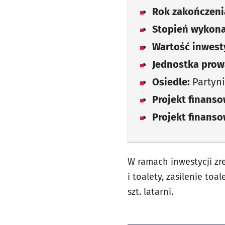
Rok zakończenia
Stopień wykona
Wartość inwesty
Jednostka prow
Osiedle:
Partyn
Projekt finans
Projekt finans
W ramach inwestycji zr
i toalety, zasilenie to
szt. latarni.