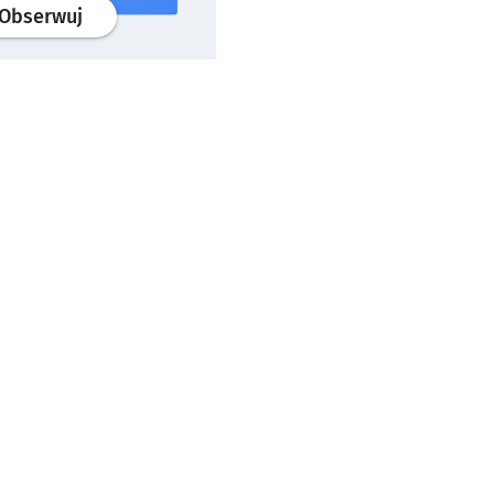
profil
google news
serwisu wroclaw.pl
Obserwuj