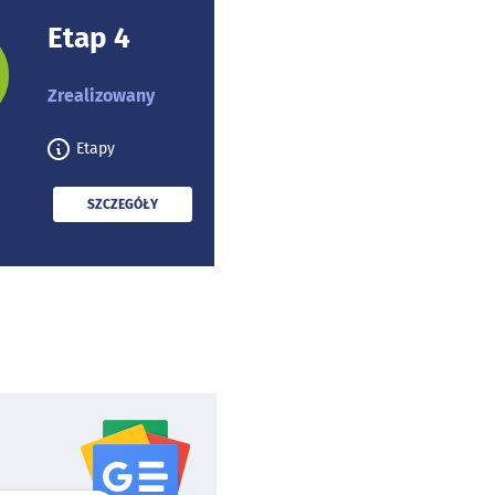
Etap 4
rojektu:
Zrealizowany
Etapy
PRZECZYTAJ
SZCZEGÓŁY