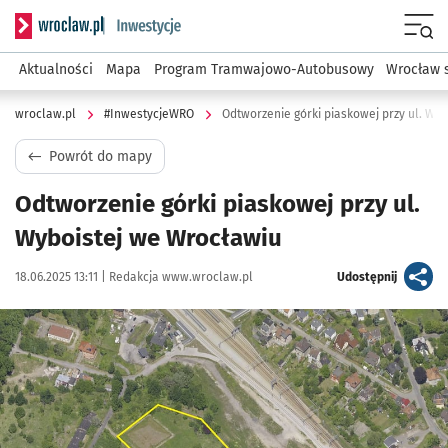
Serwis informacyjny wroclaw.pl podserwis: #InwestycjeWRO 
Menu
Aktualności
Mapa
Program Tramwajowo-Autobusowy
Wrocław 
wroclaw.pl
#InwestycjeWRO
Odtworzenie górki piaskowej przy ul. Wy
Powrót do mapy
Odtworzenie górki piaskowej przy ul.
Wyboistej we Wrocławiu
Data publikacji:
Autor:
artykuł
18.06.2025 13:11 |
Redakcja www.wroclaw.pl
Udostępnij
Kliknij, aby powiększyć