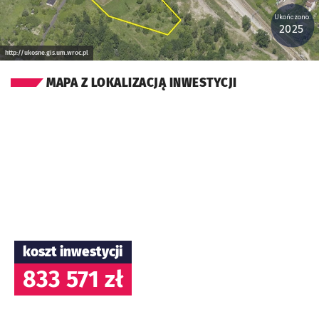
Ukończono:
2025
http://ukosne.gis.um.wroc.pl
MAPA Z LOKALIZACJĄ INWESTYCJI
koszt inwestycji
833 571 zł