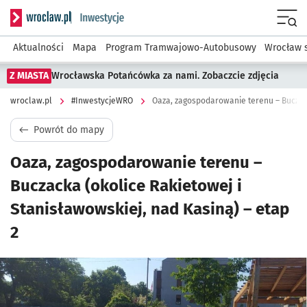
Serwis informacyjny wroclaw.pl podserwis: #InwestycjeWRO 
Menu
Aktualności
Mapa
Program Tramwajowo-Autobusowy
Wrocław 
Z MIASTA
Wrocławska Potańcówka za nami. Zobaczcie zdjęcia
wroclaw.pl
#InwestycjeWRO
Powrót do mapy
Oaza, zagospodarowanie terenu –
Buczacka (okolice Rakietowej i
Stanisławowskiej, nad Kasiną) – etap
2
Kliknij, aby powiększyć