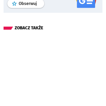
profil
google news
serwisu wroclaw
Obserwuj
ZOBACZ TAKŻE