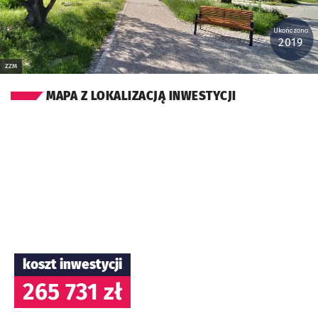
Ukończono:
2019
ZZM
MAPA Z LOKALIZACJĄ INWESTYCJI
koszt inwestycji
265 731 zł