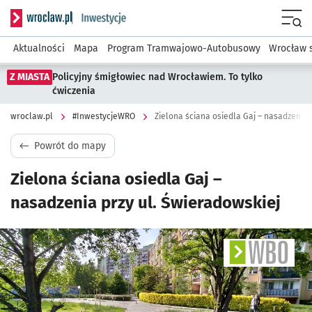
Serwis informacyjny wroclaw.pl podserwis: #InwestycjeWRO 
Menu
Aktualności
Mapa
Program Tramwajowo-Autobusowy
Wrocław 
Z MIASTA
Policyjny śmigłowiec nad Wrocławiem. To tylko
ćwiczenia
wroclaw.pl
#InwestycjeWRO
Zielona ściana osiedla Gaj – nasadzenia 
Powrót do mapy
Zielona ściana osiedla Gaj –
nasadzenia przy ul. Świeradowskiej