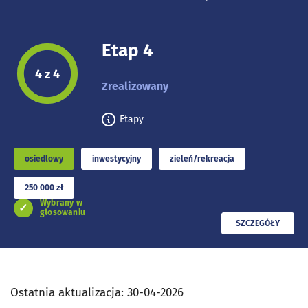
Etap 4
Etap projektu:
4 z 4
Zrealizowany
Etapy
osiedlowy
inwestycyjny
zieleń/rekreacja
250 000 zł
Wybrany w
głosowaniu
PRZECZYTAJ
SZCZEGÓŁY
Ostatnia aktualizacja:
30-04-2026