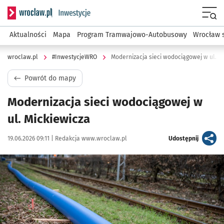
Serwis informacyjny wroclaw.pl podserwis: #InwestycjeWRO 
Menu
Aktualności
Mapa
Program Tramwajowo-Autobusowy
Wrocław 
wroclaw.pl
#InwestycjeWRO
Modernizacja sieci wodociągowej w ul. M
Powrót do mapy
Modernizacja sieci wodociągowej w
ul. Mickiewicza
Data publikacji:
Autor:
artykuł
19.06.2026 09:11 |
Redakcja www.wroclaw.pl
Udostępnij
Kliknij, aby powiększyć