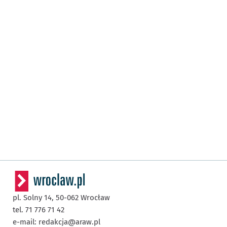
pl. Solny 14,
50-062
Wrocław
tel. 71 776 71 42
e-mail:
redakcja@araw.pl