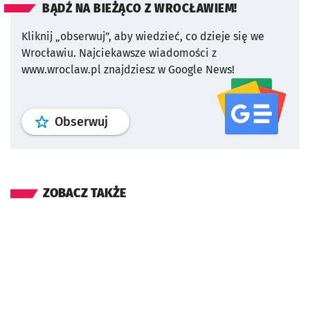
BĄDŹ NA BIEŻĄCO Z WROCŁAWIEM!
Kliknij „obserwuj”, aby wiedzieć, co dzieje się we
Wrocławiu.
Najciekawsze wiadomości z
www.wroclaw.pl znajdziesz w Google News!
profil
google news
serwisu wroclaw
Obserwuj
ZOBACZ TAKŻE