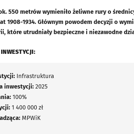
k. 550 metrów wymieniło żeliwne rury o średnic
 lat 1908-1934. Głównym powodem decyzji o wymi
, które utrudniały bezpieczne i niezawodne dzia
 INWESTYCJI:
tycji:
Infrastruktura
 inwestycji:
2025
nia:
100%
cji:
1 400 000 zł
adząca:
MPWiK