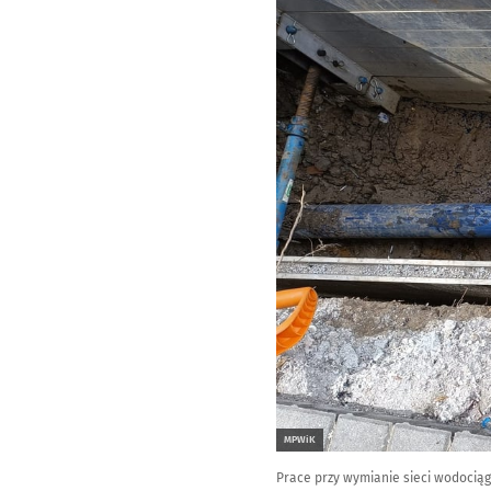
Kliknij, aby powiększyć
MPWiK
Prace przy wymianie sieci wodocią