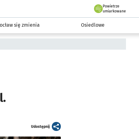
Powietrze
we Wrocławiu
InwestycjeWRO - miejskie inwestycje 2019-2032
umiarkowane
ocław się zmienia
Osiedlowe
l.
artykuł
Udostępnij