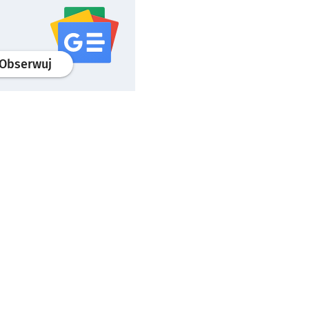
profil
google news
serwisu wroclaw.pl
Obserwuj