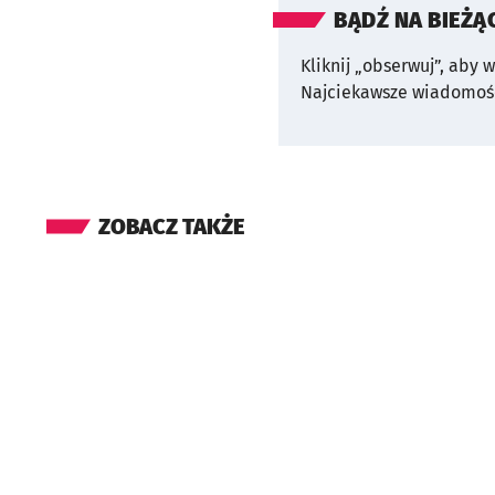
BĄDŹ NA BIEŻĄ
Kliknij „obserwuj”, aby 
Najciekawsze wiadomośc
ZOBACZ TAKŻE