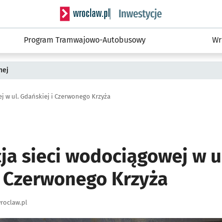
Serwis informacyjny wroclaw.pl podserwis: #
Program Tramwajowo-Autobusowy
Wr
nej
j w ul. Gdańskiej i Czerwonego Krzyża
ja sieci wodociągowej w u
i Czerwonego Krzyża
roclaw.pl