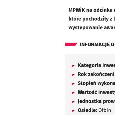
MPWiK na odcinku o
które pochodziły z
występowanie awarii
INFORMACJE O
Kategoria inwes
Rok zakończenia
Stopień wykona
Wartość inwesty
Jednostka prow
Osiedle:
Ołbin