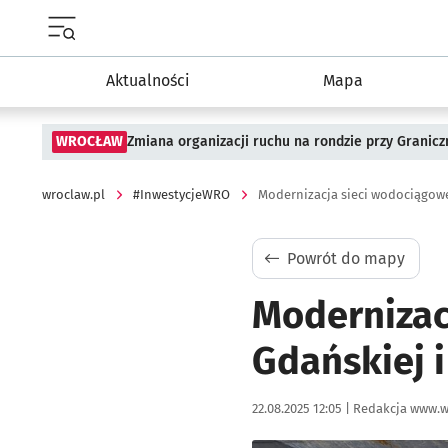
Menu główne portalu wroclaw.pl
Aktualności
Mapa
WROCŁAW
Zmiana organizacji ruchu na rondzie przy Granicz
wroclaw.pl
#InwestycjeWRO
Modernizacja sieci wodociągowe
Powrót do mapy
Modernizac
Gdańskiej 
Data publikacji:
Autor:
22.08.2025 12:05 |
Redakcja www.w