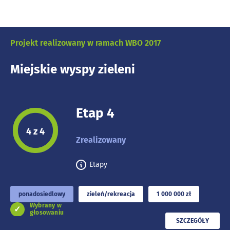
Projekt realizowany w ramach WBO 2017
Miejskie wyspy zieleni
Etap 4
Etap projektu:
4 z 4
Zrealizowany
Etapy
ponadosiedlowy
zieleń/rekreacja
1 000 000 zł
Wybrany w
głosowaniu
PRZECZYTAJ
SZCZEGÓŁY