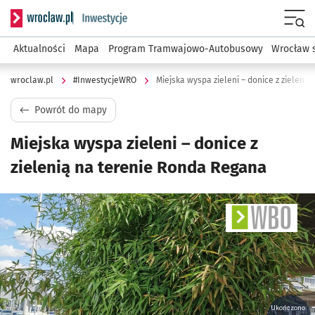
Serwis informacyjny wroclaw.pl podserwis: #InwestycjeWRO 
Menu
Aktualności
Mapa
Program Tramwajowo-Autobusowy
Wrocław 
wroclaw.pl
#InwestycjeWRO
Miejska wyspa zieleni – donice z zieleni
Powrót do mapy
Miejska wyspa zieleni – donice z
zielenią na terenie Ronda Regana
Ukończono: