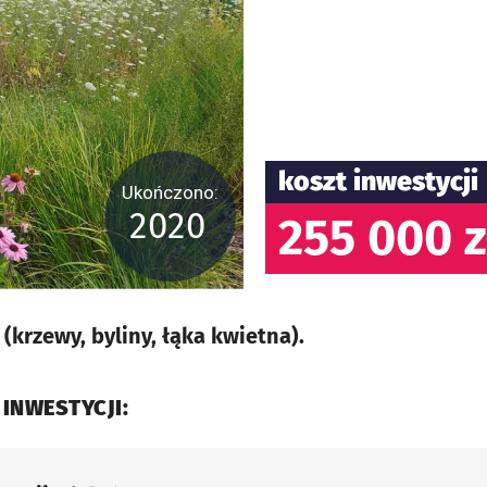
koszt inwestycji
Ukończono:
2020
255 000 z
krzewy, byliny, łąka kwietna).
 INWESTYCJI: