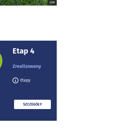
ZZM
Etap 4
rojektu:
Zrealizowany
Etapy
PRZECZYTAJ
SZCZEGÓŁY