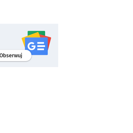
profil
google news
serwisu wroclaw.pl
Obserwuj