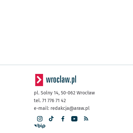
pl. Solny 14,
50-062
Wrocław
tel. 71 776 71 42
e-mail:
redakcja@araw.pl