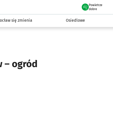
Powietrze
we Wrocławiu
InwestycjeWRO - miejskie inwestycje 2019-2032
dobre
ocław się zmienia
Osiedlowe
w – ogród