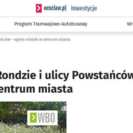
Serwis informacyjny wroclaw.pl podserwis: #
Program Tramwajowo-Autobusowy
Wr
tańców – ogród miejski w centrum miasta
Rondzie i ulicy Powstańcó
centrum miasta