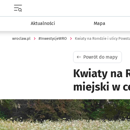
Menu główne portalu wroclaw.pl
Aktualności
Mapa
wroclaw.pl
#InwestycjeWRO
Kwiaty na Rondzie i ulicy Pows
Powrót do mapy
Kwiaty na 
miejski w 