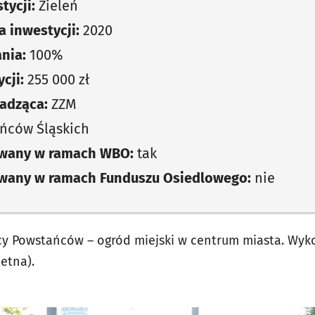
tycji:
Zieleń
 inwestycji:
2020
nia:
100%
cji:
255 000 zł
adząca:
ZZM
ńców Śląskich
owany w ramach WBO:
tak
owany w ramach Funduszu Osiedlowego:
nie
icy Powstańców – ogród miejski w centrum miasta. Wy
ietna).