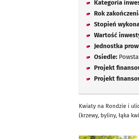
Kategoria inwes
Rok zakończenia
Stopień wykona
Wartość inwesty
Jednostka prow
Osiedle:
Powsta
Projekt finans
Projekt finans
Kwiaty na Rondzie i ul
(krzewy, byliny, łąka kw