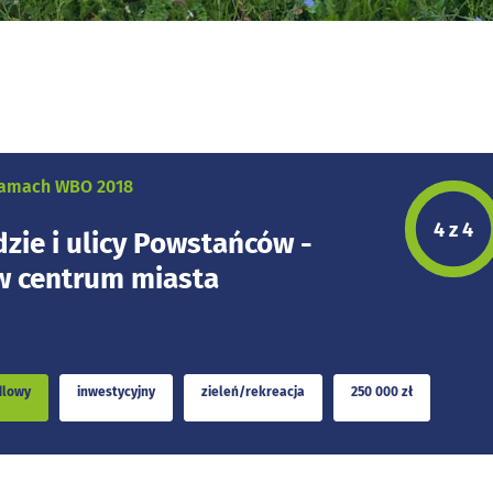
 ramach WBO 2018
Etap p
4 z 4
zie i ulicy Powstańców -
 w centrum miasta
dlowy
inwestycyjny
zieleń/rekreacja
250 000 zł