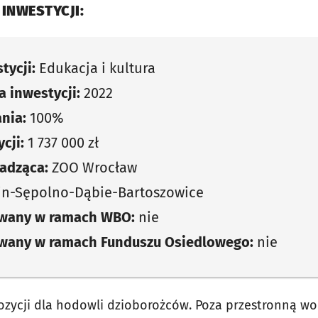
 INWESTYCJI:
tycji:
Edukacja i kultura
 inwestycji:
2022
nia:
100%
cji:
1 737 000 zł
adząca:
ZOO Wrocław
in-Sępolno-Dąbie-Bartoszowice
owany w ramach WBO:
nie
owany w ramach Funduszu Osiedlowego:
nie
zycji dla hodowli dzioborożców. Poza przestronną wol