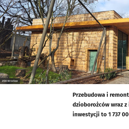
ZOO Wrocław
Przebudowa i remont
dzioborożców wraz z 
inwestycji to 1 737 00