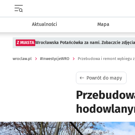
Menu główne portalu wroclaw.pl
Aktualności
Mapa
Z MIASTA
Wrocławska Potańcówka za nami. Zobaczcie zdjęci
wroclaw.pl
#InwestycjeWRO
Przebudowa i remont wybiegu 
Powrót do mapy
Przebudowa
hodowlany
Kliknij, aby powiększyć