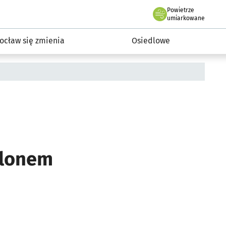
Powietrze
we Wrocławiu
InwestycjeWRO - miejskie inwestycje 2019-2032
umiarkowane
ocław się zmienia
Osiedlowe
ilonem