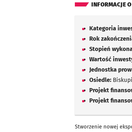
INFORMACJE O
Kategoria inwes
Rok zakończenia
Stopień wykona
Wartość inwesty
Jednostka prow
Osiedle:
Biskup
Projekt finans
Projekt finans
Stworzenie nowej ekspo