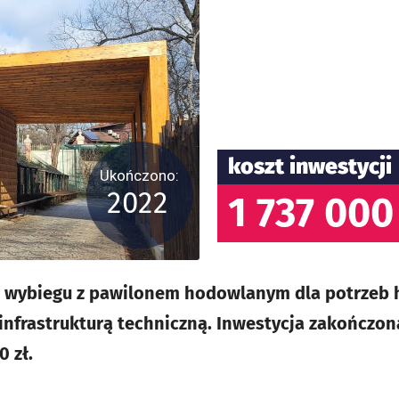
koszt inwestycji
Ukończono:
2022
1 737 000
 wybiegu z pawilonem hodowlanym dla potrzeb h
infrastrukturą techniczną. Inwestycja zakończon
0 zł.