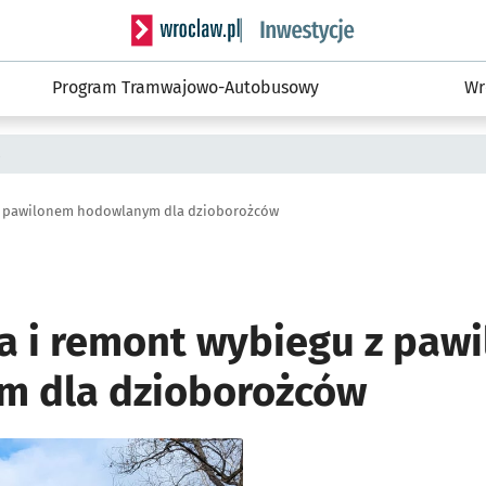
Serwis informacyjny wroclaw.pl podserwis: #
Program Tramwajowo-Autobusowy
Wr
a
z pawilonem hodowlanym dla dzioborożców
 i remont wybiegu z paw
m dla dzioborożców