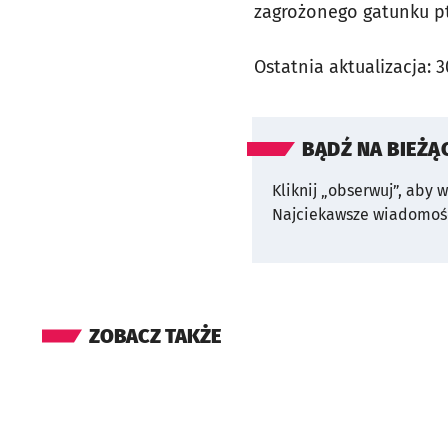
zagrożonego gatunku pt
Ostatnia aktualizacja:
3
BĄDŹ NA BIEŻĄ
Kliknij „obserwuj”, aby 
Najciekawsze wiadomośc
ZOBACZ TAKŻE