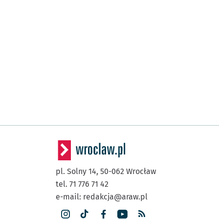
pl. Solny 14,
50-062
Wrocław
tel. 71 776 71 42
e-mail:
redakcja@araw.pl