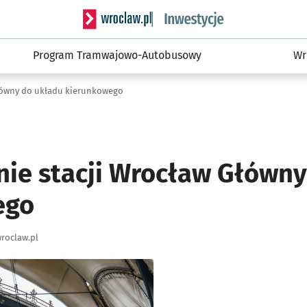
Serwis informacyjny wroclaw.pl podserwis: #
Program Tramwajowo-Autobusowy
Wr
łówny do układu kierunkowego
ie stacji Wrocław Główny
ego
roclaw.pl