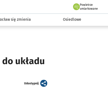
Powietrze
we Wrocławiu
InwestycjeWRO - miejskie inwestycje 2019-2032
umiarkowane
ocław się zmienia
Osiedlowe
 do układu
artykuł
Udostępnij