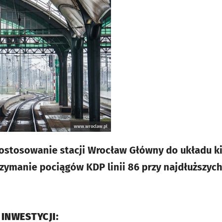
www.wroclaw.pl
dostosowanie stacji Wrocław Główny do układu 
zymanie pociągów KDP linii 86 przy najdłuższyc
 INWESTYCJI: