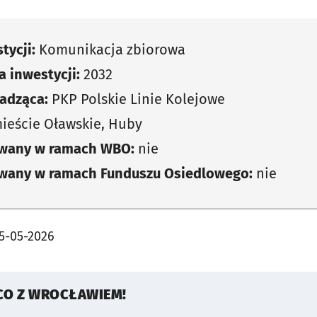
tycji:
Komunikacja zbiorowa
 inwestycji:
2032
adząca:
PKP Polskie Linie Kolejowe
ieście Oławskie, Huby
owany w ramach WBO:
nie
owany w ramach Funduszu Osiedlowego:
nie
5-05-2026
CO Z WROCŁAWIEM!