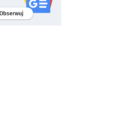
profil
google news
serwisu wroclaw.pl
Obserwuj