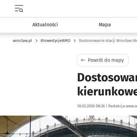
Menu główne portalu wroclaw.pl
Aktualności
Mapa
wroclaw.pl
#InwestycjeWRO
Dostosowanie stacji Wrocław G
Powrót do mapy
Dostosowan
kierunkow
Data publikacji:
Autor:
18.02.2026 08:26 |
Redakcja www.w
Kliknij, aby powiększyć