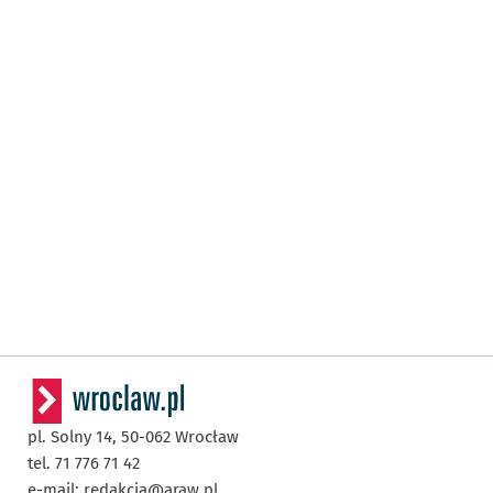
pl. Solny 14,
50-062
Wrocław
tel. 71 776 71 42
e-mail:
redakcja@araw.pl