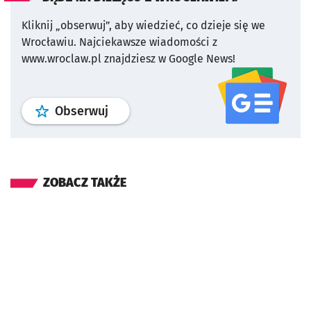
Kliknij „obserwuj”, aby wiedzieć, co dzieje się we
Wrocławiu.
Najciekawsze wiadomości z
www.wroclaw.pl znajdziesz w Google News!
profil
google news
serwisu wroclaw
Obserwuj
ZOBACZ TAKŻE