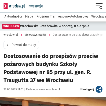
Serwis informacyjny wroclaw.pl podserwis: #InwestycjeWRO 
Menu
Aktualności
Mapa
Program Tramwajowo-Autobusowy
Wrocław 
WROCŁAW
Wrocławska Potańcówka w sobotę, 8 sierpnia
wroclaw.pl
#InwestycjeWRO
Powrót do mapy
Dostosowanie do przepisów przeciw
pożarowych budynku Szkoły
Podstawowej nr 85 przy ul. gen. R.
Traugutta 37 we Wrocławiu
Data publikacji:
Autor:
artykuł
22.05.2025 11:01 |
Redakcja www.wroclaw.pl
Udostępnij
Kliknij, aby powiększyć