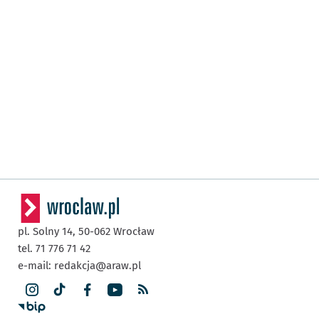
pl. Solny 14,
50-062
Wrocław
tel. 71 776 71 42
e-mail:
redakcja@araw.pl