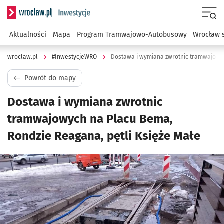
Serwis informacyjny wroclaw.pl podserwis: #InwestycjeWRO 
Menu
Aktualności
Mapa
Program Tramwajowo-Autobusowy
Wrocław 
wroclaw.pl
#InwestycjeWRO
Powrót do mapy
Dostawa i wymiana zwrotnic
tramwajowych na Placu Bema,
Rondzie Reagana, pętli Księże Małe
Kliknij, aby powiększyć