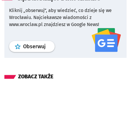
Kliknij „obserwuj”, aby wiedzieć, co dzieje się we
Wrocławiu.
Najciekawsze wiadomości z
www.wroclaw.pl znajdziesz w Google News!
profil
google news
serwisu wroclaw
Obserwuj
ZOBACZ TAKŻE