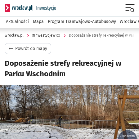
Serwis informacyjny wroclaw.pl podserwis: #InwestycjeWRO 
Menu
Aktualności
Mapa
Program Tramwajowo-Autobusowy
Wrocław 
wroclaw.pl
#InwestycjeWRO
Doposażenie strefy rekreacyjnej w Park
Powrót do mapy
Doposażenie strefy rekreacyjnej w
Parku Wschodnim
Kliknij, aby powiększyć
Ukończono: