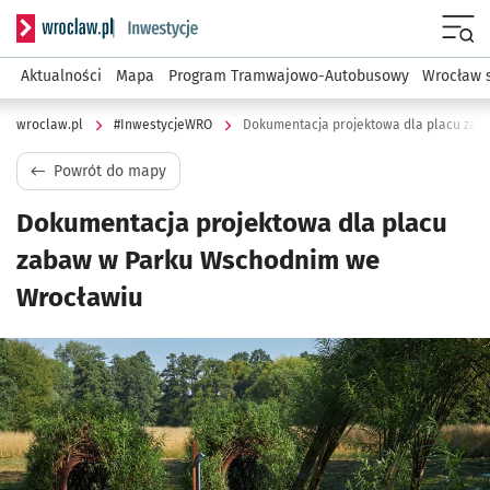
Serwis informacyjny wroclaw.pl podserwis: #InwestycjeWRO 
Menu
Aktualności
Mapa
Program Tramwajowo-Autobusowy
Wrocław 
wroclaw.pl
#InwestycjeWRO
Dokumentacja projektowa dla placu za
Powrót do mapy
Dokumentacja projektowa dla placu
zabaw w Parku Wschodnim we
Wrocławiu
Kliknij, aby powiększyć