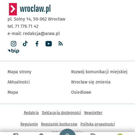
pl. Solny 14,
50-062
Wrocław
tel. 71 776 71 42
e-mail:
redakcja@araw.pl
Mapa strony
Rozwój komunikacji miejskiej
Aktualności
Wrocław się zmienia
Mapa
Osiedlowe
Inne informacje
Redakcja
Deklaracja dostępności
Newsletter
Regulamin
Regulamin konkursów
Polityka prywatności
Strona główna - wroclaw.pl
Ustawienia cookies