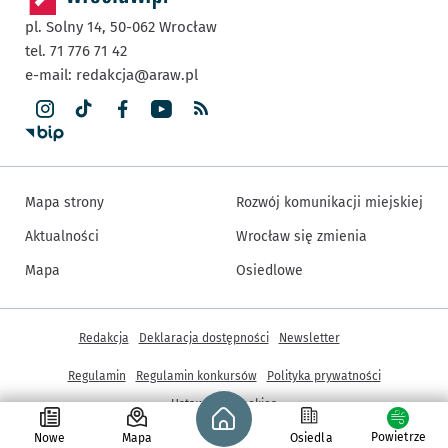
pl. Solny 14,
50-062
Wrocław
tel. 71 776 71 42
e-mail:
redakcja@araw.pl
Mapa strony
Rozwój komunikacji miejskiej
Aktualności
Wrocław się zmienia
Mapa
Osiedlowe
Inne informacje
Redakcja
Deklaracja dostępności
Newsletter
Regulamin
Regulamin konkursów
Polityka prywatności
Strona główna - wroclaw.pl
Ustawienia cookies
Powietrze
Nowe
Mapa
Osiedla
© Copyright 2005-2026, ARAW S.A., Gmina Wrocław