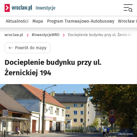
Serwis informacyjny wroclaw.pl podserwis: #InwestycjeWRO 
Menu
Aktualności
Mapa
Program Tramwajowo-Autobusowy
Wrocław 
wroclaw.pl
#InwestycjeWRO
Docieplenie budynku przy ul. Żernickiej 1
Powrót do mapy
Docieplenie budynku przy ul.
Żernickiej 194
Kliknij, aby powiększyć
Ukończono: