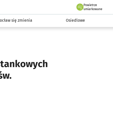
Powietrze
we Wrocławiu
InwestycjeWRO - miejskie inwestycje 2019-2032
umiarkowane
ocław się zmienia
Osiedlowe
stankowych
św.