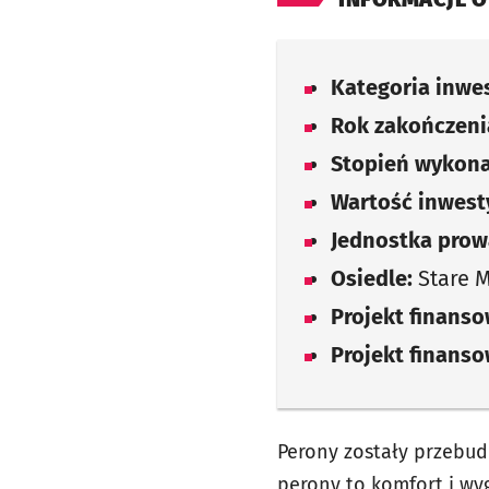
Kategoria inwes
Rok zakończenia
Stopień wykona
Wartość inwesty
Jednostka prow
Osiedle:
Stare M
Projekt finans
Projekt finans
Perony zostały przebu
perony to komfort i wy