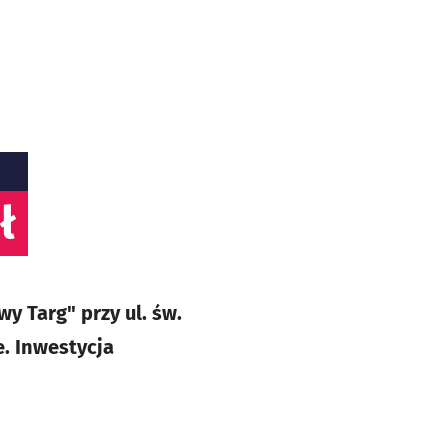
ł
 Targ" przy ul. św.
. Inwestycja