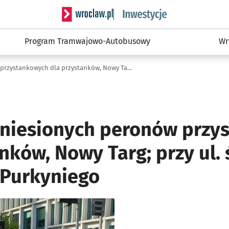
Serwis informacyjny wroclaw.pl podserwis: #
Program Tramwajowo-Autobusowy
Wr
Budowa wyniesionych peronów przystankowych dla przystanków, Nowy Targ; przy ul. św. Katarzyny/Purkyniego
niesionych peronów przy
nków, Nowy Targ; przy ul. 
Purkyniego