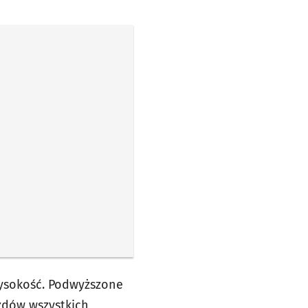
wysokość. Podwyższone
azdów wszystkich