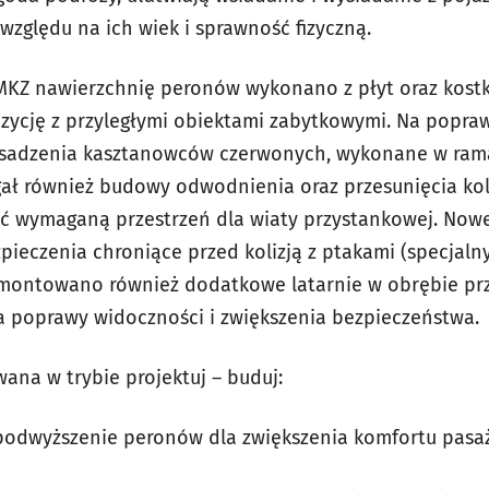
zględu na ich wiek i sprawność fizyczną.
MKZ nawierzchnię peronów wykonano z płyt oraz kostki
ycję z przyległymi obiektami zabytkowymi. Na popraw
sadzenia kasztanowców czerwonych, wykonane w rama
ał również budowy odwodnienia oraz przesunięcia kol
ać wymaganą przestrzeń dla wiaty przystankowej. Now
ieczenia chroniące przed kolizją z ptakami (specjaln
amontowano również dodatkowe latarnie w obrębie przy
dla poprawy widoczności i zwiększenia bezpieczeństwa.
wana w trybie projektuj – buduj:
podwyższenie peronów dla zwiększenia komfortu pasa