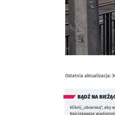
Ostatnia aktualizacja:
3
BĄDŹ NA BIEŻĄ
Kliknij „obserwuj”, aby 
Najciekawsze wiadomośc