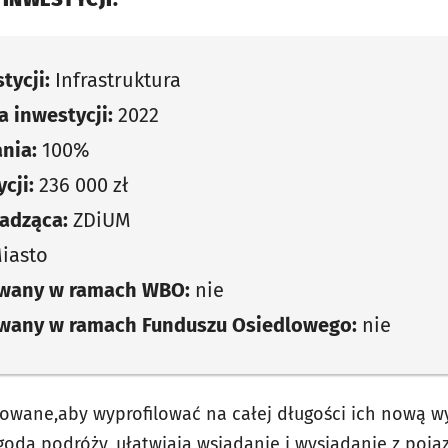
tycji:
Infrastruktura
 inwestycji:
2022
nia:
100%
cji:
236 000 zł
adząca:
ZDiUM
iasto
owany w ramach WBO:
nie
owany w ramach Funduszu Osiedlowego:
nie
dowane,aby wyprofilować na całej długości ich nową 
goda podróży, ułatwiają wsiadanie i wysiadanie z poj