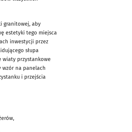
 granitowej, aby
ę estetyki tego miejsca
ch inwestycji przez
idującego słupa
e wiaty przystankowe
y wzór na panelach
stanku i przejścia
żerów,