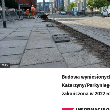
ZDiUM
Budowa wyniesionych
Katarzyny/Purkynieg
zakończona w 2022 rok
INFORMACJE O