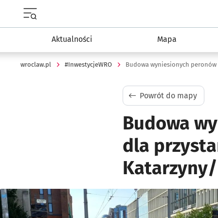
Menu główne portalu wroclaw.pl
Aktualności
Mapa
wroclaw.pl
#InwestycjeWRO
Powrót do mapy
Budowa wy
dla przysta
Katarzyny/
Kliknij, aby powiększyć