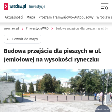
Serwis informacyjny wroclaw.pl podserwis: #InwestycjeWRO 
Menu
Aktualności
Mapa
Program Tramwajowo-Autobusowy
Wrocław 
wroclaw.pl
#InwestycjeWRO
Budowa przejścia dla pieszych w ul. Jem
Powrót do mapy
Budowa przejścia dla pieszych w ul.
Jemiołowej na wysokości ryneczku
Kliknij, aby powiększyć
Ukończono: