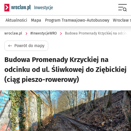
Serwis informacyjny wroclaw.pl podserwis: #InwestycjeWRO 
Menu
Aktualności
Mapa
Program Tramwajowo-Autobusowy
Wrocław 
wroclaw.pl
#InwestycjeWRO
Powrót do mapy
Budowa Promenady Krzyckiej na
odcinku od ul. Śliwkowej do Ziębickiej
(ciąg pieszo-rowerowy)
Kliknij, aby powiększyć