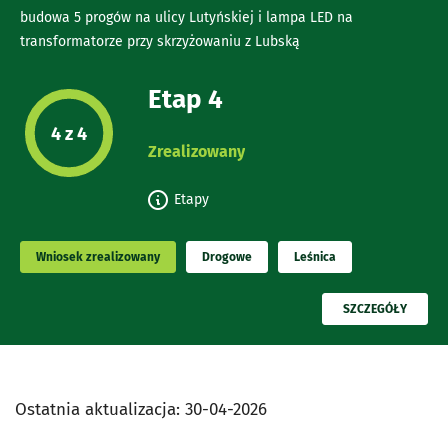
budowa 5 progów na ulicy Lutyńskiej i lampa LED na
transformatorze przy skrzyżowaniu z Lubską
Etap 4
Etap projektu:
4 z 4
Zrealizowany
Etapy
Wniosek zrealizowany
Drogowe
Leśnica
PRZECZYTAJ
SZCZEGÓŁY
Ostatnia aktualizacja:
30-04-2026