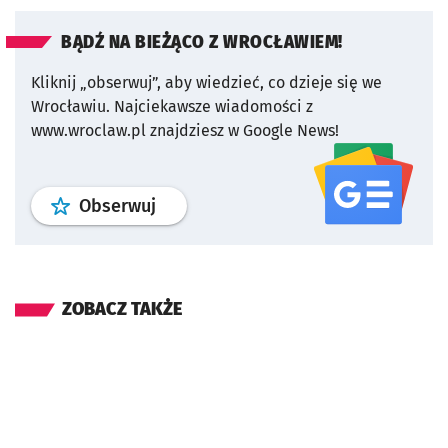
BĄDŹ NA BIEŻĄCO Z WROCŁAWIEM!
Kliknij „obserwuj”, aby wiedzieć, co dzieje się we
Wrocławiu.
Najciekawsze wiadomości z
www.wroclaw.pl znajdziesz w Google News!
profil
google news
serwisu wroclaw
Obserwuj
ZOBACZ TAKŻE