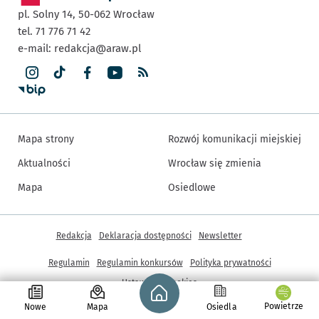
pl. Solny 14,
50-062
Wrocław
tel. 71 776 71 42
e-mail:
redakcja@araw.pl
Mapa strony
Rozwój komunikacji miejskiej
Aktualności
Wrocław się zmienia
Mapa
Osiedlowe
Inne informacje
Redakcja
Deklaracja dostępności
Newsletter
Regulamin
Regulamin konkursów
Polityka prywatności
Strona główna - wroclaw.pl
Ustawienia cookies
Powietrze
Nowe
Mapa
Osiedla
© Copyright 2005-2026, ARAW S.A., Gmina Wrocław