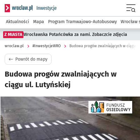
Serwis informacyjny wroclaw.pl podserwis: #InwestycjeWRO 
Menu
Aktualności
Mapa
Program Tramwajowo-Autobusowy
Wrocław 
Z MIASTA
Wrocławska Potańcówka za nami. Zobaczcie zdjęcia
wroclaw.pl
#InwestycjeWRO
Budowa progów zwalniających w ciągu ul.
Powrót do mapy
Budowa progów zwalniających w
ciągu ul. Lutyńskiej
Kliknij, aby powiększyć