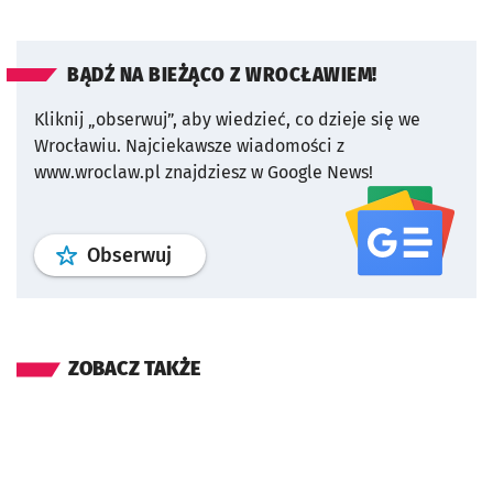
BĄDŹ NA BIEŻĄCO Z WROCŁAWIEM!
Kliknij „obserwuj”, aby wiedzieć, co dzieje się we
Wrocławiu.
Najciekawsze wiadomości z
www.wroclaw.pl znajdziesz w Google News!
profil
google news
serwisu wroclaw
Obserwuj
ZOBACZ TAKŻE