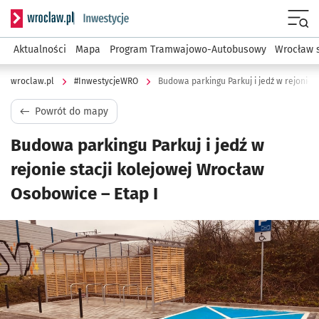
Serwis informacyjny wroclaw.pl podserwis: #InwestycjeWRO 
Menu
Aktualności
Mapa
Program Tramwajowo-Autobusowy
Wrocław 
wroclaw.pl
#InwestycjeWRO
Powrót do mapy
Budowa parkingu Parkuj i jedź w
rejonie stacji kolejowej Wrocław
Osobowice – Etap I
Kliknij, aby powiększyć