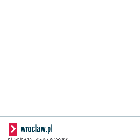
pl. Solny 14,
50-062
Wrocław